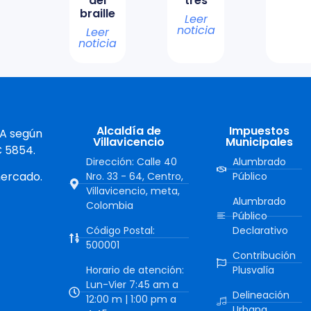
del
tres
braille
Leer
noticia
Leer
noticia
Alcaldía de
Impuestos
 A según
Villavicencio
Municipales
C 5854.
Dirección: Calle 40
Alumbrado
mercado.
Nro. 33 - 64, Centro,
Público
Villavicencio, meta,
Alumbrado
Colombia
Público
Código Postal:
Declarativo
500001
Contribución
Horario de atención:
Plusvalía
Lun-Vier 7:45 am a
Delineación
12:00 m | 1:00 pm a
Urbana