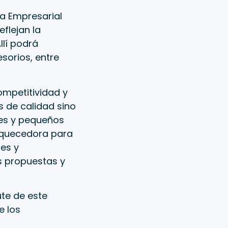
a Empresarial
flejan la
lí podrá
sorios, entre
ompetitividad y
s de calidad sino
res y pequeños
riquecedora para
es y
s propuestas y
ute de este
e los