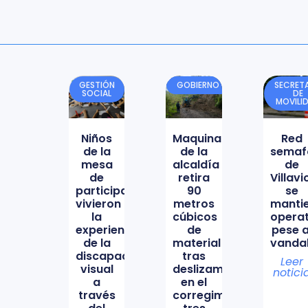
GESTIÓN
GOBIERNO
SECRETA
SOCIAL
DE
MOVILI
Niños
Maquinaria
Red
de la
de la
semaf
mesa
alcaldía
de
de
retira
Villav
participación
90
se
vivieron
metros
manti
la
cúbicos
opera
experiencia
de
pese a
de la
material
vanda
discapacidad
tras
Leer
visual
deslizamiento
notici
a
en el
través
corregimiento