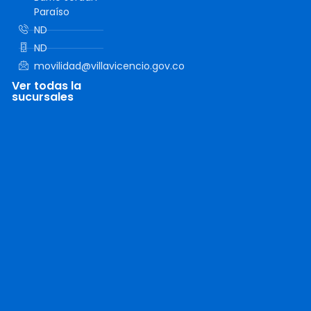
Paraíso
ND
ND
movilidad@villavicencio.gov.co
Ver todas la
sucursales