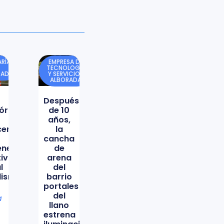
RÍA
EMPRESA DE
TECNOLOGÍA
DAD
Y SERVICIOS
ALBORADA
Después
órica
de 10
años,
icencio
la
cancha
ene
de
tiva
arena
l
del
lismo
barrio
portales
del
a
llano
estrena