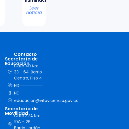
iluminación
Leer
noticia
Contacto
Secretaría de
Educación
Calle 40 Nro.
33 - 64, Barrio
Centro, Piso 4
ND
ND
educacion@villavicencio.gov.co
Secretaría de
Movilidad
Calle 37A Nro.
19C - 26
Barrio Jordán