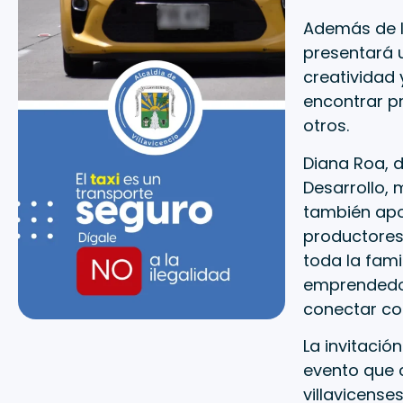
Además de l
presentará 
creatividad
encontrar p
otros.
Diana Roa, d
Desarrollo, 
también apo
productores 
toda la fami
emprendedor
conectar con
La invitació
evento que c
villavicenses