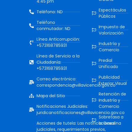
4:45 pm
Espectáculos
Teléfono: ND
Públicos
Teléfono
Impuesto de
conmutador: ND
Valorización
Línea Anticorrupción:
Industría y
+573168785931
Comercio
Línea de Servicio a la
Predial
Ciudadanía:
Unificado
+573168785931
Publicidad
Correo electrónico:
Exterior Visual
correspondencia@villavicencio.gov.co
Retención de
Mapa del Sitio
Industría y
Notificaciones Judiciales:
Comercio
juridicanotificaciones@villavicencio.gov.co
Sobretasa a
Acciones de tutela: Las notificaciones
la Gasolina
judiciales, requerimientos previos,