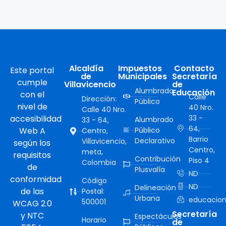
Alcaldía
Impuestos
Contacto
Este portal
de
Municipales
Secretaría
cumple
Villavicencio
de
Alumbrado
Educación
con el
Calle
Dirección:
Público
nivel de
40 Nro.
Calle 40 Nro.
accesibilidad
33 -
Alumbrado
33 - 64,
64,
Web A
Público
Centro,
Barrio
Declarativo
Villavicencio,
según los
Centro,
meta,
requisitos
Contribución
Piso 4
Colombia
de
Plusvalía
ND
conformidad
Código
ND
Delineación
de las
Postal:
Urbana
educacion
500001
WCAG 2.0
Secretaría
y NTC
Espectáculos
Horario
de