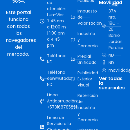
5854.
Públicos
Movilidad
de
Calle
atención:
Impuesto
37A
Este portal
Lun-Vier
de
Nro.
funciona
7:45 am
Valorización
19C -
con todos
a 12:00 m
26
los
| 1:00 pm
Industría
Barrio
a 4:45
navegadores
y
Jordán
pm
Comercio
del
Paraíso
mercado.
ND
Teléfono:
Predial
ND
Unificado
ND
movilidad@
Teléfono
Publicidad
Ver todas
conmutador:
Exterior
la
ND
Visual
sucursales
Línea
Retención
Anticorrupción:
de
+573168785931
Industría
y
Línea de
Comercio
Servicio a la
Ciudadanía: