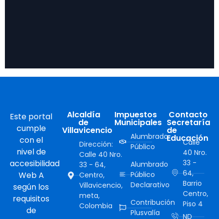
Alcaldía
Impuestos
Contacto
Este portal
de
Municipales
Secretaría
cumple
Villavicencio
de
Alumbrado
Educación
con el
Calle
Dirección:
Público
nivel de
40 Nro.
Calle 40 Nro.
accesibilidad
33 -
Alumbrado
33 - 64,
64,
Web A
Público
Centro,
Barrio
Declarativo
Villavicencio,
según los
Centro,
meta,
requisitos
Contribución
Piso 4
Colombia
de
Plusvalía
ND