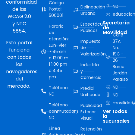
conformidad
Código
ND
Delineación
de las
Postal:
Urbana
educacion
500001
WCAG 2.0
Secretaría
y NTC
Espectáculos
Horario
de
5854.
Públicos
Movilidad
de
Calle
atención:
Impuesto
37A
Este portal
Lun-Vier
de
Nro.
funciona
7:45 am
Valorización
19C -
con todos
a 12:00 m
26
los
| 1:00 pm
Industría
Barrio
a 4:45
navegadores
y
Jordán
pm
Comercio
del
Paraíso
mercado.
ND
Teléfono:
Predial
ND
Unificado
ND
movilidad@
Teléfono
Publicidad
Ver todas
conmutador:
Exterior
la
ND
Visual
sucursales
Línea
Retención
Anticorrupción: