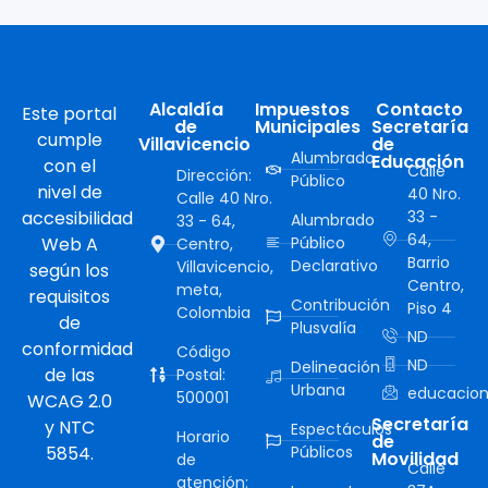
Alcaldía
Impuestos
Contacto
Este portal
de
Municipales
Secretaría
cumple
Villavicencio
de
Alumbrado
Educación
con el
Calle
Dirección:
Público
nivel de
40 Nro.
Calle 40 Nro.
accesibilidad
33 -
Alumbrado
33 - 64,
64,
Web A
Público
Centro,
Barrio
Declarativo
Villavicencio,
según los
Centro,
meta,
requisitos
Contribución
Piso 4
Colombia
de
Plusvalía
ND
conformidad
Código
ND
Delineación
de las
Postal:
Urbana
educacion
500001
WCAG 2.0
Secretaría
y NTC
Espectáculos
Horario
de
5854.
Públicos
Movilidad
de
Calle
atención: