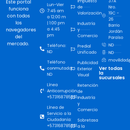
Impuesto
37A
Este portal
Lun-Vier
de
Nro.
funciona
7:45 am
Valorización
19C -
con todos
a 12:00 m
26
los
| 1:00 pm
Industría
Barrio
a 4:45
navegadores
y
Jordán
pm
Comercio
del
Paraíso
mercado.
ND
Teléfono:
Predial
ND
Unificado
ND
movilidad@
Teléfono
Publicidad
Ver todas
conmutador:
Exterior
la
ND
Visual
sucursales
Línea
Retención
Anticorrupción:
de
+573168785931
Industría
y
Línea de
Comercio
Servicio a la
Ciudadanía:
Sobretasa
+573168785931
a la