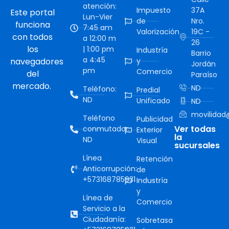
atención:
Impuesto
37A
Este portal
Lun-Vier
de
Nro.
funciona
7:45 am
Valorización
19C -
con todos
a 12:00 m
26
los
| 1:00 pm
Industría
Barrio
a 4:45
navegadores
y
Jordán
pm
Comercio
del
Paraíso
mercado.
ND
Teléfono:
Predial
ND
Unificado
ND
movilidad@
Teléfono
Publicidad
Ver todas
conmutador:
Exterior
la
ND
Visual
sucursales
Línea
Retención
Anticorrupción:
de
+573168785931
Industría
y
Línea de
Comercio
Servicio a la
Ciudadanía:
Sobretasa