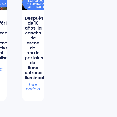
TECNOLOGÍA
IDAD
Y SERVICIOS
ALBORADA
Después
órica
de 10
años, la
icencio
cancha
de
ene
arena
tiva
del
al
barrio
lismo
portales
del
llano
ia
estrena
iluminación
Leer
noticia