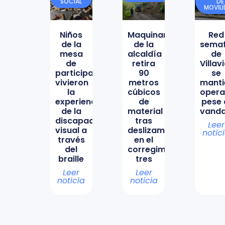
SOCIAL
DE
MOVIL
Niños
Maquinaria
Red
de la
de la
semaf
mesa
alcaldía
de
de
retira
Villav
participación
90
se
vivieron
metros
manti
la
cúbicos
opera
experiencia
de
pese 
de la
material
vanda
discapacidad
tras
Leer
visual a
deslizamiento
notic
través
en el
del
corregimiento
braille
tres
Leer
Leer
noticia
noticia