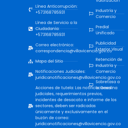
Valorización
Línea Anticorrupción:
Industría y
+573168785931
Comercio
Línea de Servicio a la
Predial
Ciudadanía:
Unificado
+573168785931
Publicidad
Correo electrónico:
Exterior Visual
correspondencia@villavicencio.gov.co
Retención de
Mapa del Sitio
Industría y
Notificaciones Judiciales:
Comercio
juridicanotificaciones@villavicencio.gov.co
Sobretasa a
Acciones de tutela: Las notificaciones
la Gasolina
judiciales, requerimientos previos,
incidentes de desacato e informe de los
sectores, deben ser radicadas
únicamente y exclusivamente en el
buzón de correo:
juridicanotificaciones@villavicencio.gov.co