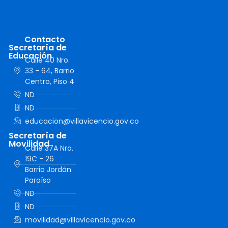
Contacto
Secretaría de
Educación
Calle 40 Nro.
33 - 64, Barrio
Centro, Piso 4
ND
ND
educacion@villavicencio.gov.co
Secretaría de
Movilidad
Calle 37A Nro.
19C - 26
Barrio Jordán
Paraíso
ND
ND
movilidad@villavicencio.gov.co