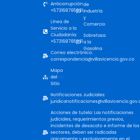
Anticorrupción:
de
+573168785931
Industría
y
Línea de
Comercio
Servicio a la
Ciudadanía:
Sobretasa
+573168785931
a la
Gasolina
Correo electrónico:
correspondencia@villavicencio.gov.co
Mapa
del
Sitio
Notificaciones Judiciales:
juridicanotificaciones@villavicencio.gov.
Acciones de tutela: Las notificaciones
judiciales, requerimientos previos,
incidentes de desacato e informe de los
sectores, deben ser radicadas
únicamente y exclusivamente en el