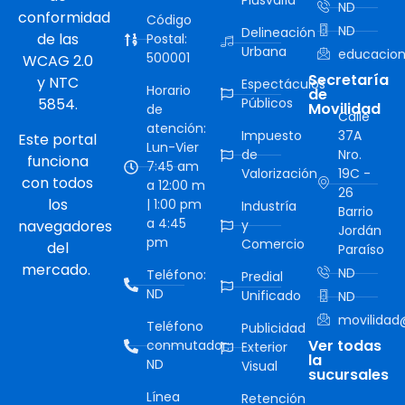
Plusvalía
ND
conformidad
Código
ND
Delineación
de las
Postal:
Urbana
educacion
500001
WCAG 2.0
Secretaría
y NTC
Espectáculos
Horario
de
5854.
Públicos
Movilidad
de
Calle
atención:
Impuesto
37A
Este portal
Lun-Vier
de
Nro.
funciona
7:45 am
Valorización
19C -
con todos
a 12:00 m
26
los
| 1:00 pm
Industría
Barrio
a 4:45
navegadores
y
Jordán
pm
Comercio
del
Paraíso
mercado.
ND
Teléfono:
Predial
ND
Unificado
ND
movilidad@
Teléfono
Publicidad
Ver todas
conmutador:
Exterior
la
ND
Visual
sucursales
Línea
Retención