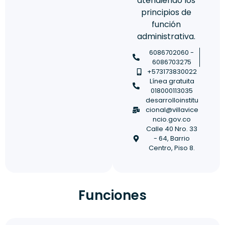
atendiendo los
principios de
función
administrativa.
6086702060 -
6086703275
+573173830022
Línea gratuita
018000113035
desarrolloinstitu
cional@villavice
ncio.gov.co
Calle 40 Nro. 33
- 64, Barrio
Centro, Piso 8.
Funciones