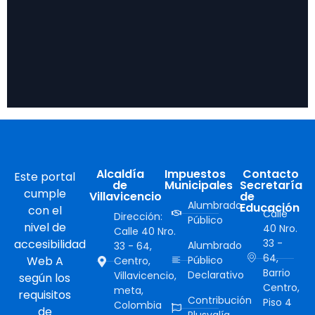
Alcaldía
Impuestos
Contacto
Este portal
de
Municipales
Secretaría
cumple
Villavicencio
de
Alumbrado
Educación
con el
Calle
Dirección:
Público
nivel de
40 Nro.
Calle 40 Nro.
accesibilidad
33 -
Alumbrado
33 - 64,
64,
Web A
Público
Centro,
Barrio
Declarativo
Villavicencio,
según los
Centro,
meta,
requisitos
Contribución
Piso 4
Colombia
de