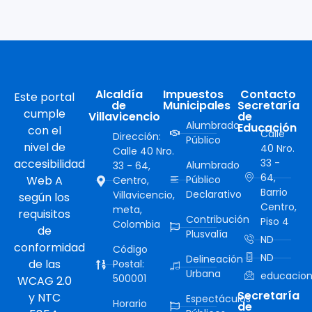
Alcaldía
Impuestos
Contacto
Este portal
de
Municipales
Secretaría
cumple
Villavicencio
de
Alumbrado
Educación
con el
Calle
Dirección:
Público
nivel de
40 Nro.
Calle 40 Nro.
accesibilidad
33 -
Alumbrado
33 - 64,
64,
Web A
Público
Centro,
Barrio
Declarativo
Villavicencio,
según los
Centro,
meta,
requisitos
Contribución
Piso 4
Colombia
de
Plusvalía
ND
conformidad
Código
ND
Delineación
de las
Postal:
Urbana
educacion
500001
WCAG 2.0
Secretaría
y NTC
Espectáculos
Horario
de