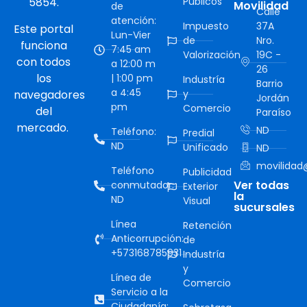
5854.
Públicos
Movilidad
de
Calle
atención:
Impuesto
37A
Este portal
Lun-Vier
de
Nro.
funciona
7:45 am
Valorización
19C -
con todos
a 12:00 m
26
los
| 1:00 pm
Industría
Barrio
a 4:45
navegadores
y
Jordán
pm
Comercio
del
Paraíso
mercado.
ND
Teléfono:
Predial
ND
Unificado
ND
movilidad@
Teléfono
Publicidad
Ver todas
conmutador:
Exterior
la
ND
Visual
sucursales
Línea
Retención
Anticorrupción:
de
+573168785931
Industría
y
Línea de
Comercio
Servicio a la
Ciudadanía: