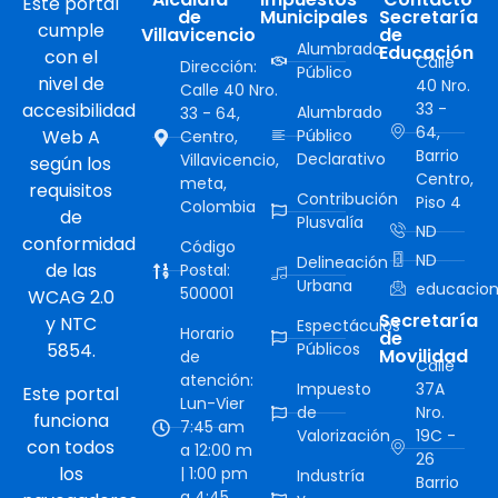
Este portal
de
Municipales
Secretaría
cumple
Villavicencio
de
Alumbrado
Educación
con el
Calle
Dirección:
Público
nivel de
40 Nro.
Calle 40 Nro.
accesibilidad
33 -
Alumbrado
33 - 64,
64,
Web A
Público
Centro,
Barrio
Declarativo
Villavicencio,
según los
Centro,
meta,
requisitos
Contribución
Piso 4
Colombia
de
Plusvalía
ND
conformidad
Código
ND
Delineación
de las
Postal:
Urbana
educacion
500001
WCAG 2.0
Secretaría
y NTC
Espectáculos
Horario
de
5854.
Públicos
Movilidad
de
Calle
atención:
Impuesto
37A
Este portal
Lun-Vier
de
Nro.
funciona
7:45 am
Valorización
19C -
con todos
a 12:00 m
26
los
| 1:00 pm
Industría
Barrio
a 4:45