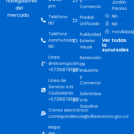
navegadores
y
Jordán
pm
Comercio
del
Paraíso
mercado.
ND
Teléfono:
Predial
ND
Unificado
ND
movilidad@
Teléfono
Publicidad
Ver todas
conmutador:
Exterior
la
ND
Visual
sucursales
Línea
Retención
Anticorrupción:
de
+573168785931
Industría
y
Línea de
Comercio
Servicio a la
Ciudadanía:
Sobretasa
+573168785931
a la
Gasolina
Correo electrónico:
correspondencia@villavicencio.gov.co
Mapa
del