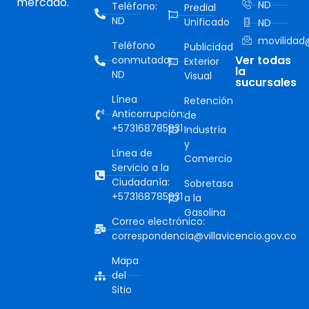
mercado.
ND
Teléfono:
Predial
ND
Unificado
ND
movilidad@
Teléfono
Publicidad
Ver todas
conmutador:
Exterior
la
ND
Visual
sucursales
Línea
Retención
Anticorrupción:
de
+573168785931
Industría
y
Línea de
Comercio
Servicio a la
Ciudadanía:
Sobretasa
+573168785931
a la
Gasolina
Correo electrónico:
correspondencia@villavicencio.gov.co
Mapa
del
Sitio