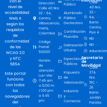
Educación
con el
Calle
Dirección:
Público
nivel de
40 Nro.
Calle 40 Nro.
accesibilidad
33 -
Alumbrado
33 - 64,
64,
Web A
Público
Centro,
Barrio
Declarativo
Villavicencio,
según los
Centro,
meta,
requisitos
Contribución
Piso 4
Colombia
de
Plusvalía
ND
conformidad
Código
ND
Delineación
de las
Postal:
Urbana
educacion
500001
WCAG 2.0
Secretaría
y NTC
Espectáculos
Horario
de
5854.
Públicos
Movilidad
de
Calle
atención:
Impuesto
37A
Este portal
Lun-Vier
de
Nro.
funciona
7:45 am
Valorización
19C -
con todos
a 12:00 m
26
los
| 1:00 pm
Industría
Barrio
a 4:45
navegadores
y
Jordán
pm
Comercio
del
Paraíso