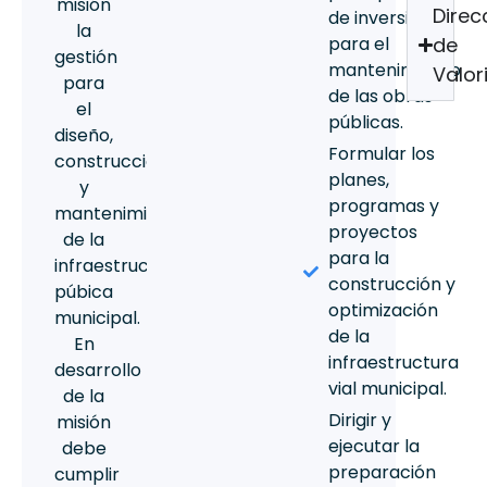
misión
Direc
de inversión
la
para el
de
gestión
mantenimiento
Valor
para
de las obras
el
públicas.
diseño,
Formular los
construcción,
planes,
y
programas y
mantenimiento
proyectos
de la
para la
infraestructura
construcción y
púbica
optimización
municipal.
de la
En
infraestructura
desarrollo
vial municipal.
de la
Dirigir y
misión
ejecutar la
debe
preparación
cumplir