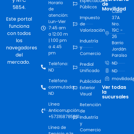
y NTC
Espectáculos
Horario
de
5854.
Públicos
Movilidad
de
Calle
atención:
Impuesto
37A
Este portal
Lun-Vier
de
Nro.
funciona
7:45 am
Valorización
19C -
con todos
a 12:00 m
26
los
| 1:00 pm
Industría
Barrio
a 4:45
navegadores
y
Jordán
pm
Comercio
del
Paraíso
mercado.
ND
Teléfono:
Predial
ND
Unificado
ND
movilidad@
Teléfono
Publicidad
Ver todas
conmutador:
Exterior
la
ND
Visual
sucursales
Línea
Retención
Anticorrupción:
de
+573168785931
Industría
y
Línea de
Comercio
Servicio a la