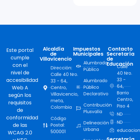
Alcaldía
Impuestos
Contacto
Este portal
de
Municipales
Secretaría
cumple
Villavicencio
de
Alumbrado
Educación
con el
Calle
Dirección:
Público
nivel de
40 Nro.
Calle 40 Nro.
accesibilidad
33 -
Alumbrado
33 - 64,
64,
Web A
Público
Centro,
Barrio
Declarativo
Villavicencio,
según los
Centro,
meta,
requisitos
Contribución
Piso 4
Colombia
de
Plusvalía
ND
conformidad
Código
ND
Delineación
de las
Postal:
Urbana
educacion
500001
WCAG 2.0
Secretaría