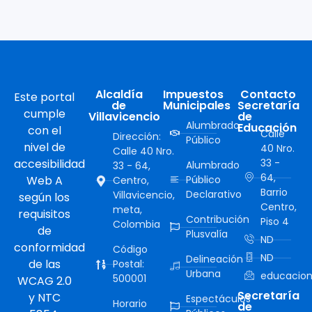
Alcaldía
Impuestos
Contacto
Este portal
de
Municipales
Secretaría
cumple
Villavicencio
de
Alumbrado
Educación
con el
Calle
Dirección:
Público
nivel de
40 Nro.
Calle 40 Nro.
accesibilidad
33 -
Alumbrado
33 - 64,
64,
Web A
Público
Centro,
Barrio
Declarativo
Villavicencio,
según los
Centro,
meta,
requisitos
Contribución
Piso 4
Colombia
de
Plusvalía
ND
conformidad
Código
ND
Delineación
de las
Postal:
Urbana
educacion
500001
WCAG 2.0
Secretaría
y NTC
Espectáculos
Horario
de