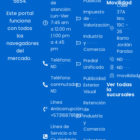
5854.
Públicos
Movilidad
de
Calle
atención:
Impuesto
37A
Este portal
Lun-Vier
de
Nro.
funciona
7:45 am
Valorización
19C -
con todos
a 12:00 m
26
los
| 1:00 pm
Industría
Barrio
a 4:45
navegadores
y
Jordán
pm
Comercio
del
Paraíso
mercado.
ND
Teléfono:
Predial
ND
Unificado
ND
movilidad@
Teléfono
Publicidad
Ver todas
conmutador:
Exterior
la
ND
Visual
sucursales
Línea
Retención
Anticorrupción:
de
+573168785931
Industría
y
Línea de
Comercio
Servicio a la
Ciudadanía: