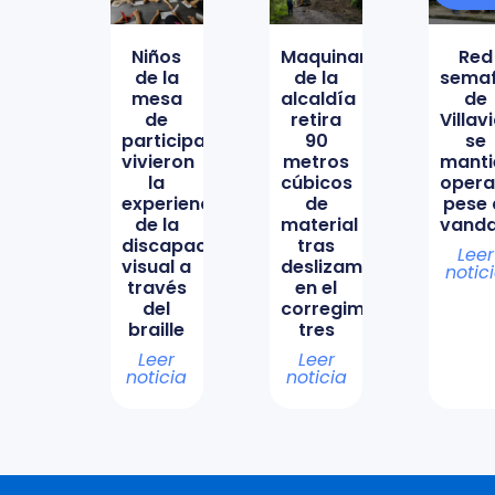
Niños
Maquinaria
Red
de la
de la
semaf
mesa
alcaldía
de
de
retira
Villav
participación
90
se
vivieron
metros
manti
la
cúbicos
opera
experiencia
de
pese 
de la
material
vanda
discapacidad
tras
Leer
visual a
deslizamiento
notic
través
en el
del
corregimiento
braille
tres
Leer
Leer
noticia
noticia