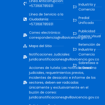
Línea Anticorrupción:
Industría y
+573168785931
Comercio
Línea de Servicio a la
Predial
Ciudadanía:
Unificado
+573168785931
Publicidad
Correo electrónico:
Exterior Visual
correspondencia@villavicencio.gov.co
Retención de
Mapa del Sitio
Industría y
Notificaciones Judiciales:
Comercio
juridicanotificaciones@villavicencio.gov.co
Sobretasa a
Acciones de tutela: Las notificaciones
la Gasolina
judiciales, requerimientos previos,
incidentes de desacato e informe de los
sectores, deben ser radicadas
únicamente y exclusivamente en el
buzón de correo:
juridicanotificaciones@villavicencio.gov.co