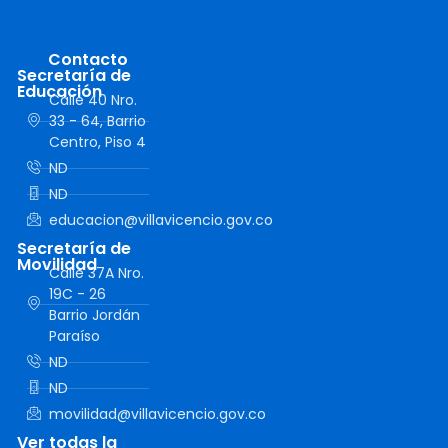
Contacto
Secretaría de
Educación
Calle 40 Nro.
33 - 64, Barrio
Centro, Piso 4
ND
ND
educacion@villavicencio.gov.co
Secretaría de
Movilidad
Calle 37A Nro.
19C - 26
Barrio Jordán
Paraíso
ND
ND
movilidad@villavicencio.gov.co
Ver todas la