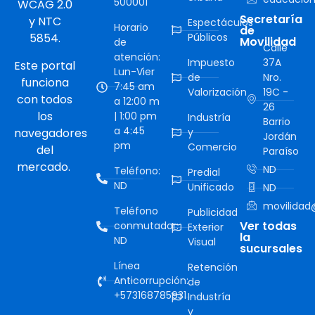
500001
WCAG 2.0
Secretaría
y NTC
Espectáculos
Horario
de
5854.
Públicos
Movilidad
de
Calle
atención:
Impuesto
37A
Este portal
Lun-Vier
de
Nro.
funciona
7:45 am
Valorización
19C -
con todos
a 12:00 m
26
los
| 1:00 pm
Industría
Barrio
a 4:45
navegadores
y
Jordán
pm
Comercio
del
Paraíso
mercado.
ND
Teléfono:
Predial
ND
Unificado
ND
movilidad@
Teléfono
Publicidad
Ver todas
conmutador:
Exterior
la
ND
Visual
sucursales
Línea
Retención
Anticorrupción:
de
+573168785931
Industría
y