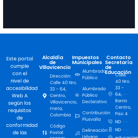
Alcaldía
Impuestos
Contacto
Este portal
de
Municipales
Secretaría
cumple
Villavicencio
de
Alumbrado
Educación
con el
Calle
Dirección:
Público
nivel de
40 Nro.
Calle 40 Nro.
accesibilidad
33 -
Alumbrado
33 - 64,
64,
Web A
Público
Centro,
Barrio
Declarativo
Villavicencio,
según los
Centro,
meta,
requisitos
Contribución
Piso 4
Colombia
de
Plusvalía
ND
conformidad
Código
ND
Delineación
de las
Postal:
Urbana
educacion