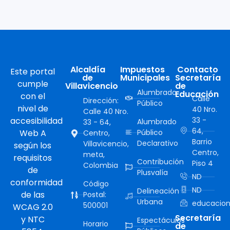
Alcaldía
Impuestos
Contacto
Este portal
de
Municipales
Secretaría
cumple
Villavicencio
de
Alumbrado
Educación
con el
Calle
Dirección:
Público
nivel de
40 Nro.
Calle 40 Nro.
accesibilidad
33 -
Alumbrado
33 - 64,
64,
Web A
Público
Centro,
Barrio
Declarativo
Villavicencio,
según los
Centro,
meta,
requisitos
Contribución
Piso 4
Colombia
de
Plusvalía
ND
conformidad
Código
ND
Delineación
de las
Postal:
Urbana
educacion
500001
WCAG 2.0
Secretaría
y NTC
Espectáculos
Horario
de