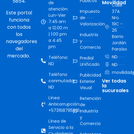
5854.
Públicos
Movilidad
de
Calle
atención:
Impuesto
37A
Este portal
Lun-Vier
de
Nro.
funciona
7:45 am
Valorización
19C -
con todos
a 12:00 m
26
los
| 1:00 pm
Industría
Barrio
a 4:45
navegadores
y
Jordán
pm
Comercio
del
Paraíso
mercado.
ND
Teléfono:
Predial
ND
Unificado
ND
movilidad@
Teléfono
Publicidad
Ver todas
conmutador:
Exterior
la
ND
Visual
sucursales
Línea
Retención
Anticorrupción:
de
+573168785931
Industría
y
Línea de
Comercio
Servicio a la
Ciudadanía: