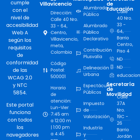
cumple
Villavicencio
de
Alumbrado
Educación
con el
Calle
Dirección:
Público
nivel de
40 Nro.
Calle 40 Nro.
accesibilidad
33 -
Alumbrado
33 - 64,
64,
Web A
Público
Centro,
Barrio
Declarativo
Villavicencio,
según los
Centro,
meta,
requisitos
Contribución
Piso 4
Colombia
de
Plusvalía
ND
conformidad
Código
ND
Delineación
de las
Postal:
Urbana
educacion
500001
WCAG 2.0
Secretaría
y NTC
Espectáculos
Horario
de
5854.
Públicos
Movilidad
de
Calle
atención:
Impuesto
37A
Este portal
Lun-Vier
de
Nro.
funciona
7:45 am
Valorización
19C -
con todos
a 12:00 m
26
los
| 1:00 pm
Industría
Barrio
a 4:45
navegadores
y
Jordán