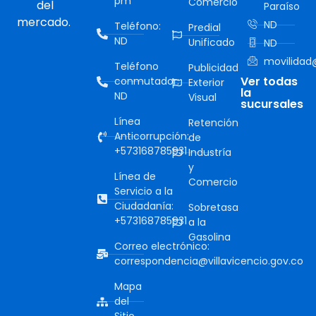
pm
Comercio
del
Paraíso
mercado.
ND
Teléfono:
Predial
ND
Unificado
ND
movilidad@
Teléfono
Publicidad
Ver todas
conmutador:
Exterior
la
ND
Visual
sucursales
Línea
Retención
Anticorrupción:
de
+573168785931
Industría
y
Línea de
Comercio
Servicio a la
Ciudadanía:
Sobretasa
+573168785931
a la
Gasolina
Correo electrónico:
correspondencia@villavicencio.gov.co
Mapa
del