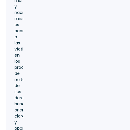
municipal
y
nacional.Nuestra
misión
es
acompañar
a
las
víctimas
en
los
procesos
de
restablecimiento
de
sus
derechos,
brindando
orientación
clara
y
oportuna