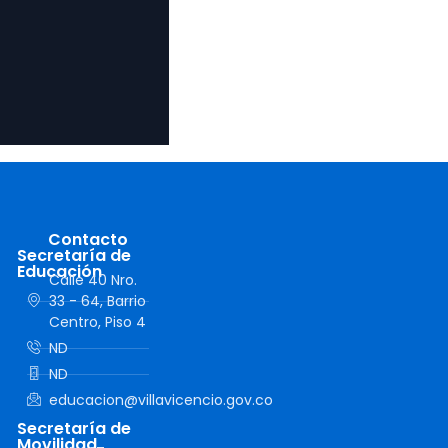
Contacto
Secretaría de
Educación
Calle 40 Nro.
33 - 64, Barrio
Centro, Piso 4
ND
ND
educacion@villavicencio.gov.co
Secretaría de
Movilidad