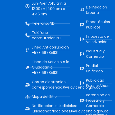
Lun-Vier 7:45 am a
Delineación
12:00 m | 1:00 pm a
Urbana
4:45 pm
Espectáculos
Teléfono: ND
Públicos
Teléfono
Impuesto de
conmutador: ND
Valorización
Línea Anticorrupción:
Industría y
+573168785931
Comercio
Línea de Servicio a la
Predial
Ciudadanía:
Unificado
+573168785931
Publicidad
Correo electrónico:
Exterior Visual
correspondencia@villavicencio.gov.co
Retención de
Mapa del Sitio
Industría y
Notificaciones Judiciales:
Comercio
juridicanotificaciones@villavicencio.gov.co