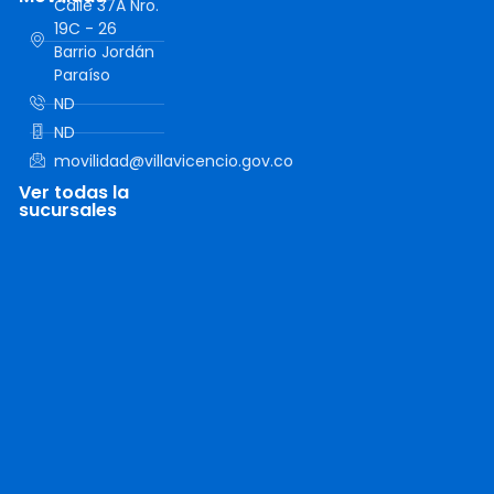
Calle 37A Nro.
19C - 26
Barrio Jordán
Paraíso
ND
ND
movilidad@villavicencio.gov.co
Ver todas la
sucursales