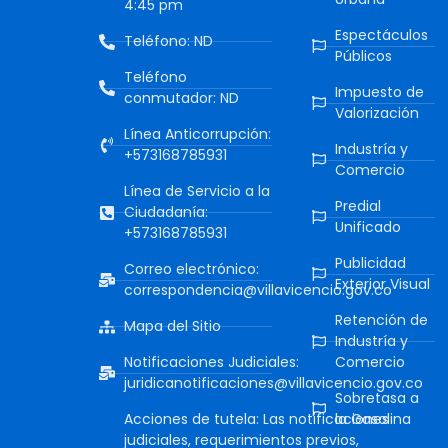
4:45 pm
Espectáculos
Teléfono: ND
Públicos
Teléfono
Impuesto de
conmutador: ND
Valorización
Línea Anticorrupción:
Industría y
+573168785931
Comercio
Línea de Servicio a la
Predial
Ciudadanía:
Unificado
+573168785931
Publicidad
Correo electrónico:
Exterior Visual
correspondencia@villavicencio.gov.co
Retención de
Mapa del Sitio
Industría y
Notificaciones Judiciales:
Comercio
juridicanotificaciones@villavicencio.gov.co
Sobretasa a
Acciones de tutela: Las notificaciones
la Gasolina
judiciales, requerimientos previos,