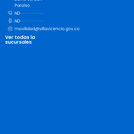
Paraíso
ND
ND
movilidad@villavicencio.gov.co
Ver todas la
sucursales