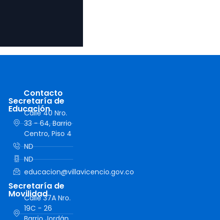
Contacto
Secretaría de
Educación
Calle 40 Nro.
33 - 64, Barrio
Centro, Piso 4
ND
ND
educacion@villavicencio.gov.co
Secretaría de
Movilidad
Calle 37A Nro.
19C - 26
Barrio Jordán