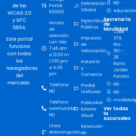
ND
Delineación
de las
Postal:
Urbana
educacion
500001
WCAG 2.0
Secretaría
y NTC
Espectáculos
Horario
de
5854.
Públicos
Movilidad
de
Calle
atención:
Impuesto
37A
Este portal
Lun-Vier
de
Nro.
funciona
7:45 am
Valorización
19C -
con todos
a 12:00 m
26
los
| 1:00 pm
Industría
Barrio
a 4:45
navegadores
y
Jordán
pm
Comercio
del
Paraíso
mercado.
ND
Teléfono:
Predial
ND
Unificado
ND
movilidad@
Teléfono
Publicidad
Ver todas
conmutador:
Exterior
la
ND
Visual
sucursales
Línea
Retención
Anticorrupción:
de