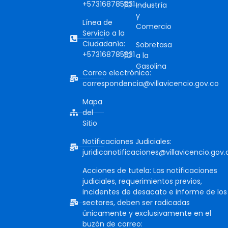
+573168785931
Industría
y
Línea de
Comercio
Servicio a la
Ciudadanía:
Sobretasa
+573168785931
a la
Gasolina
Correo electrónico:
correspondencia@villavicencio.gov.co
Mapa
del
Sitio
Notificaciones Judiciales:
juridicanotificaciones@villavicencio.gov.
Acciones de tutela: Las notificaciones
judiciales, requerimientos previos,
incidentes de desacato e informe de los
sectores, deben ser radicadas
únicamente y exclusivamente en el
buzón de correo: