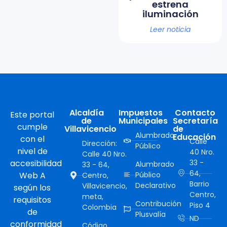
estrena
iluminación
Leer noticia
Alcaldía
Impuestos
Contacto
Este portal
de
Municipales
Secretaría
cumple
Villavicencio
de
Alumbrado
Educación
con el
Calle
Dirección:
Público
nivel de
40 Nro.
Calle 40 Nro.
accesibilidad
33 -
Alumbrado
33 - 64,
64,
Web A
Público
Centro,
Barrio
Declarativo
Villavicencio,
según los
Centro,
meta,
requisitos
Contribución
Piso 4
Colombia
de
Plusvalía
ND
conformidad
Código