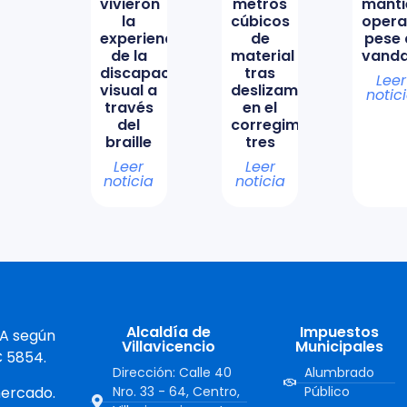
vivieron
metros
manti
la
cúbicos
opera
experiencia
de
pese 
de la
material
vanda
discapacidad
tras
Leer
visual a
deslizamiento
notic
través
en el
del
corregimiento
braille
tres
Leer
Leer
noticia
noticia
Alcaldía de
Impuestos
 A según
Villavicencio
Municipales
C 5854.
Dirección: Calle 40
Alumbrado
mercado.
Nro. 33 - 64, Centro,
Público