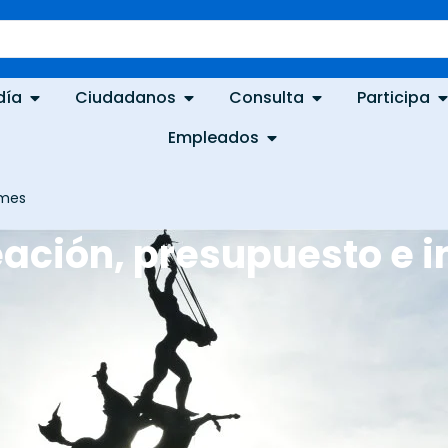
día
Ciudadanos
Consulta
Participa
Empleados
rmes
eación, presupuesto e 