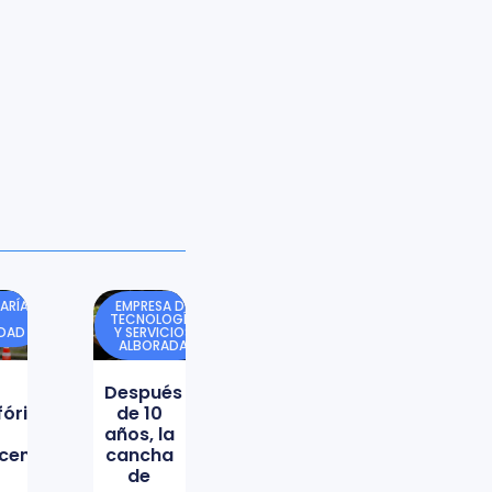
ARÍA
EMPRESA DE
TECNOLOGÍA
IDAD
Y SERVICIOS
ALBORADA
Después
órica
de 10
años, la
icencio
cancha
de