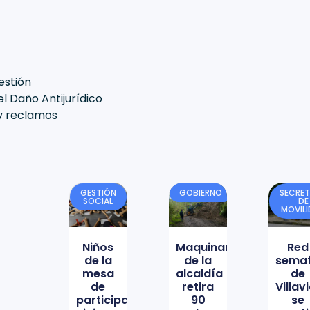
estión
l Daño Antijurídico
 y reclamos
GESTIÓN
GOBIERNO
SECRET
SOCIAL
DE
MOVIL
Niños
Maquinaria
Red
de la
de la
semaf
mesa
alcaldía
de
de
retira
Villav
participación
90
se