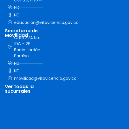
Centro, Piso 4
ND
ND
educacion@villavicencio.gov.co
Secretaría de
Movilidad
Calle 37A Nro.
19C - 26
Barrio Jordán
Paraíso
ND
ND
movilidad@villavicencio.gov.co
Ver todas la
sucursales