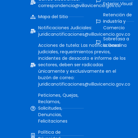
Exterior Visual
correspondencia@villavicencio.gov.co
Retención de
Mapa del Sitio
Industría y
Notificaciones Judiciales:
Comercio
juridicanotificaciones@villavicencio.gov.co
Sobretasa a
Acciones de tutela: Las notificaciones
la Gasolina
judiciales, requerimientos previos,
incidentes de desacato e informe de los
sectores, deben ser radicadas
únicamente y exclusivamente en el
buzón de correo:
juridicanotificaciones@villavicencio.gov.co
Peticiones, Quejas,
Reclamos,
Solicitudes,
Denuncias,
Felicitaciones
Política de