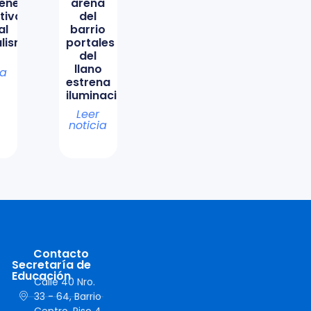
ene
arena
tiva
del
al
barrio
lismo
portales
del
llano
ia
estrena
iluminación
Leer
noticia
Contacto
Secretaría de
Educación
Calle 40 Nro.
33 - 64, Barrio