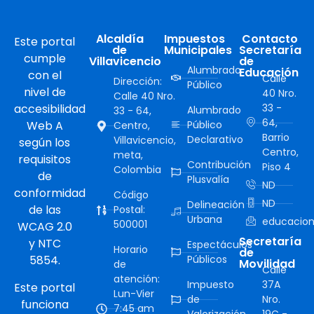
Alcaldía
Impuestos
Contacto
Este portal
de
Municipales
Secretaría
cumple
Villavicencio
de
Alumbrado
Educación
con el
Calle
Dirección:
Público
nivel de
40 Nro.
Calle 40 Nro.
accesibilidad
33 -
Alumbrado
33 - 64,
64,
Web A
Público
Centro,
Barrio
Declarativo
Villavicencio,
según los
Centro,
meta,
requisitos
Contribución
Piso 4
Colombia
de
Plusvalía
ND
conformidad
Código
ND
Delineación
de las
Postal:
Urbana
educacion
500001
WCAG 2.0
Secretaría
y NTC
Espectáculos
Horario
de
5854.
Públicos
Movilidad
de
Calle
atención:
Impuesto
37A
Este portal
Lun-Vier
de
Nro.
funciona
7:45 am