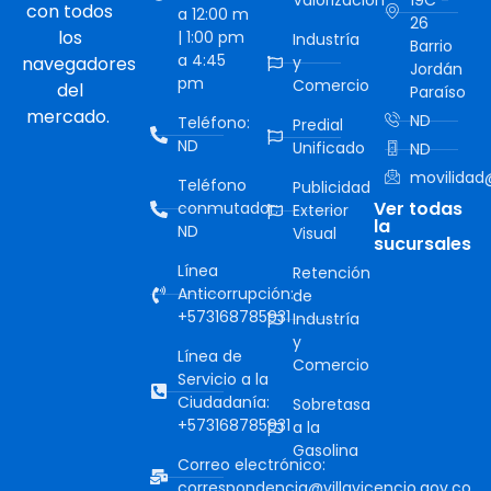
Valorización
19C -
con todos
a 12:00 m
26
los
| 1:00 pm
Industría
Barrio
a 4:45
navegadores
y
Jordán
pm
Comercio
del
Paraíso
mercado.
ND
Teléfono:
Predial
ND
Unificado
ND
movilidad@
Teléfono
Publicidad
Ver todas
conmutador:
Exterior
la
ND
Visual
sucursales
Línea
Retención
Anticorrupción:
de
+573168785931
Industría
y
Línea de
Comercio
Servicio a la
Ciudadanía:
Sobretasa
+573168785931
a la
Gasolina
Correo electrónico:
correspondencia@villavicencio.gov.co