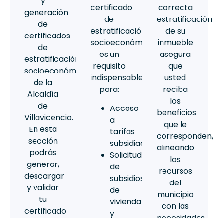
y
certificado
correcta
generación
de
estratificación
de
estratificación
de su
certificados
socioeconómica
inmueble
de
es un
asegura
estratificación
requisito
que
socioeconómica
indispensable
usted
de la
para:
reciba
Alcaldía
los
de
⁠Acceso
beneficios
Villavicencio.
a
que le
En esta
tarifas
corresponden,
sección
subsidiadas.
alineando
podrás
Solicitud
los
generar,
de
recursos
descargar
subsidios
del
y validar
de
municipio
tu
vivienda
con las
certificado
y
necesidades