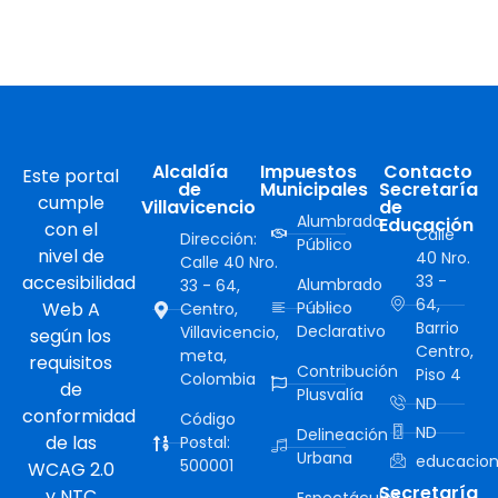
Alcaldía
Impuestos
Contacto
Este portal
de
Municipales
Secretaría
cumple
Villavicencio
de
Alumbrado
Educación
con el
Calle
Dirección:
Público
nivel de
40 Nro.
Calle 40 Nro.
accesibilidad
33 -
Alumbrado
33 - 64,
64,
Web A
Público
Centro,
Barrio
Declarativo
Villavicencio,
según los
Centro,
meta,
requisitos
Contribución
Piso 4
Colombia
de
Plusvalía
ND
conformidad
Código
ND
Delineación
de las
Postal:
Urbana
educacion
500001
WCAG 2.0
Secretaría
y NTC