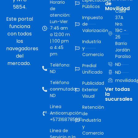
Espectáculos
Horario
de
5854.
Públicos
Movilidad
de
Calle
atención:
Impuesto
37A
Este portal
Lun-Vier
de
Nro.
funciona
7:45 am
Valorización
19C -
con todos
a 12:00 m
26
los
| 1:00 pm
Industría
Barrio
a 4:45
navegadores
y
Jordán
pm
Comercio
del
Paraíso
mercado.
ND
Teléfono:
Predial
ND
Unificado
ND
movilidad@
Teléfono
Publicidad
Ver todas
conmutador:
Exterior
la
ND
Visual
sucursales
Línea
Retención
Anticorrupción:
de
+573168785931
Industría
y
Línea de
Comercio
Servicio a la