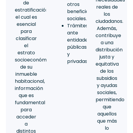
de
otros
reales de
estratificación
beneficios
los
el cual es
sociales.
ciudadanos.
esencial
Trámites
Además,
para
ante
contribuye
clasificar
entidades
a una
el
públicas
distribución
estrato
y
justa y
socioeconómico
privadas.
equitativa
de su
de los
inmueble
subsidios
habitacional,
y ayudas
información
sociales,
que es
permitiendo
fundamental
que
para
aquellos
acceder
que más
a
lo
distintos