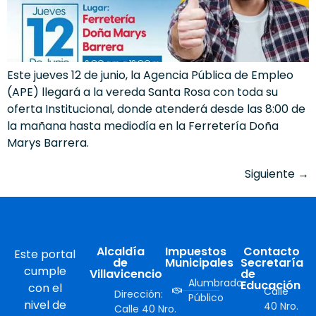
Este jueves 12 de junio, la Agencia Pública de Empleo
(APE) llegará a la vereda Santa Rosa con toda su
oferta Institucional, donde atenderá desde las 8:00 de
la mañana hasta mediodía en la Ferretería Doña
Marys Barrera.
Siguiente
→
Alcaldía
Impuestos
Contacto
Este portal
de
Municipales
Secretaría
cumple
Villavicencio
de
Alumbrado
Educación
con el
Calle
Dirección:
Público
nivel de
40 Nro.
Calle 40 Nro.