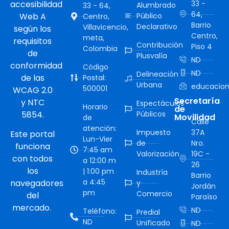
accesibilidad
33 -
Alumbrado
33 - 64,
64,
Web A
Público
Centro,
Barrio
Declarativo
Villavicencio,
según los
Centro,
meta,
requisitos
Contribución
Piso 4
Colombia
de
Plusvalía
ND
conformidad
Código
ND
Delineación
de las
Postal:
Urbana
educacion
500001
WCAG 2.0
Secretaría
y NTC
Espectáculos
Horario
de
5854.
Públicos
Movilidad
de
Calle
atención:
Impuesto
37A
Este portal
Lun-Vier
de
Nro.
funciona
7:45 am
Valorización
19C -
con todos
a 12:00 m
26
los
| 1:00 pm
Industría
Barrio
a 4:45
navegadores
y
Jordán
pm
Comercio
del
Paraíso
mercado.
ND
Teléfono:
Predial
ND
Unificado
ND