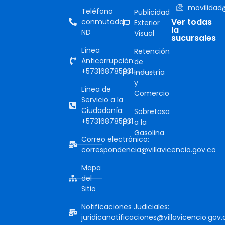
movilidad@
Teléfono
Publicidad
Ver todas
conmutador:
Exterior
la
ND
Visual
sucursales
Línea
Retención
Anticorrupción:
de
+573168785931
Industría
y
Línea de
Comercio
Servicio a la
Ciudadanía:
Sobretasa
+573168785931
a la
Gasolina
Correo electrónico:
correspondencia@villavicencio.gov.co
Mapa
del
Sitio
Notificaciones Judiciales:
juridicanotificaciones@villavicencio.gov.