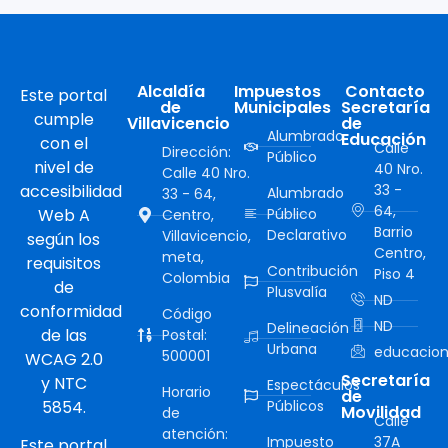
Alcaldía
Impuestos
Contacto
Este portal
de
Municipales
Secretaría
cumple
Villavicencio
de
Alumbrado
Educación
con el
Calle
Dirección:
Público
nivel de
40 Nro.
Calle 40 Nro.
accesibilidad
33 -
Alumbrado
33 - 64,
64,
Web A
Público
Centro,
Barrio
Declarativo
Villavicencio,
según los
Centro,
meta,
requisitos
Contribución
Piso 4
Colombia
de
Plusvalía
ND
conformidad
Código
ND
Delineación
de las
Postal:
Urbana
educacion
500001
WCAG 2.0
Secretaría
y NTC
Espectáculos
Horario
de
5854.
Públicos
Movilidad
de
Calle
atención:
Impuesto
37A
Este portal