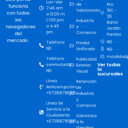
Lun-Vier
de
Nro.
funciona
7:45 am
Valorización
19C -
con todos
a 12:00 m
26
los
| 1:00 pm
Industría
Barrio
a 4:45
navegadores
y
Jordán
pm
Comercio
del
Paraíso
mercado.
ND
Teléfono:
Predial
ND
Unificado
ND
movilidad@
Teléfono
Publicidad
Ver todas
conmutador:
Exterior
la
ND
Visual
sucursales
Línea
Retención
Anticorrupción:
de
+573168785931
Industría
y
Línea de
Comercio
Servicio a la
Ciudadanía:
Sobretasa
+573168785931
a la
Gasolina