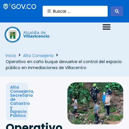
Inicio
Alta Consejería
Operativo en caño buque devuelve el control del espacio
público en inmediaciones de Villacentro
Alta
Consejería
,
Secretaría
de
Catastro
y
Espacio
Público
Operativo