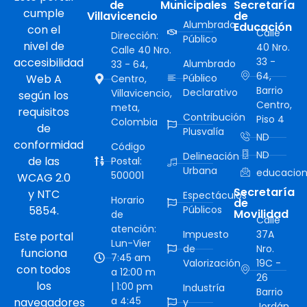
de
Municipales
Secretaría
cumple
Villavicencio
de
Alumbrado
Educación
con el
Calle
Dirección:
Público
nivel de
40 Nro.
Calle 40 Nro.
accesibilidad
33 -
Alumbrado
33 - 64,
64,
Web A
Público
Centro,
Barrio
Declarativo
Villavicencio,
según los
Centro,
meta,
requisitos
Contribución
Piso 4
Colombia
de
Plusvalía
ND
conformidad
Código
ND
Delineación
de las
Postal:
Urbana
educacion
500001
WCAG 2.0
Secretaría
y NTC
Espectáculos
Horario
de
5854.
Públicos
Movilidad
de
Calle
atención:
Impuesto
37A
Este portal
Lun-Vier
de
Nro.
funciona
7:45 am
Valorización
19C -
con todos
a 12:00 m
26
los
| 1:00 pm
Industría
Barrio
a 4:45
navegadores
y
Jordán