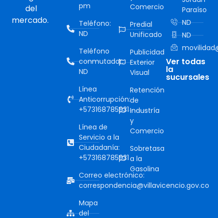
pm
Comercio
del
Paraíso
mercado.
ND
Teléfono:
Predial
ND
Unificado
ND
movilidad@
Teléfono
Publicidad
Ver todas
conmutador:
Exterior
la
ND
Visual
sucursales
Línea
Retención
Anticorrupción:
de
+573168785931
Industría
y
Línea de
Comercio
Servicio a la
Ciudadanía:
Sobretasa
+573168785931
a la
Gasolina
Correo electrónico:
correspondencia@villavicencio.gov.co
Mapa
del