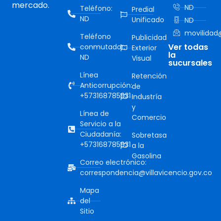
mercado.
ND
Teléfono:
Predial
ND
Unificado
ND
movilidad@
Teléfono
Publicidad
Ver todas
conmutador:
Exterior
la
ND
Visual
sucursales
Línea
Retención
Anticorrupción:
de
+573168785931
Industría
y
Línea de
Comercio
Servicio a la
Ciudadanía:
Sobretasa
+573168785931
a la
Gasolina
Correo electrónico:
correspondencia@villavicencio.gov.co
Mapa
del
Sitio