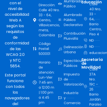
Alumbrado
Educación
con el
Calle
Dirección:
Público
nivel de
40 Nro.
Calle 40 Nro.
accesibilidad
33 -
Alumbrado
33 - 64,
64,
Web A
Público
Centro,
Barrio
Declarativo
Villavicencio,
según los
Centro,
meta,
requisitos
Contribución
Piso 4
Colombia
de
Plusvalía
ND
conformidad
Código
ND
Delineación
de las
Postal:
Urbana
educacion
500001
WCAG 2.0
Secretaría
y NTC
Espectáculos
Horario
de
5854.
Públicos
Movilidad
de
Calle
atención:
Impuesto
37A
Este portal
Lun-Vier
de
Nro.
funciona
7:45 am
Valorización
19C -
con todos
a 12:00 m
26
los
| 1:00 pm
Industría
Barrio
a 4:45
navegadores
y
Jordán
pm
Comercio
del
Paraíso