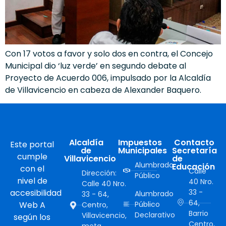
Con 17 votos a favor y solo dos en contra, el Concejo
Municipal dio ‘luz verde’ en segundo debate al
Proyecto de Acuerdo 006, impulsado por la Alcaldía
de Villavicencio en cabeza de Alexander Baquero.
Alcaldía
Impuestos
Contacto
Este portal
de
Municipales
Secretaría
cumple
Villavicencio
de
Alumbrado
Educación
con el
Calle
Dirección:
Público
nivel de
40 Nro.
Calle 40 Nro.
accesibilidad
33 -
Alumbrado
33 - 64,
64,
Web A
Público
Centro,
Barrio
Declarativo
Villavicencio,
según los
Centro,