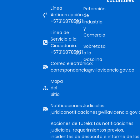
sucursales
Línea
Retención
Anticorrupción:
de
+573168785931
Industría
y
Línea de
Comercio
Servicio a la
Ciudadanía:
Sobretasa
+573168785931
a la
Gasolina
Correo electrónico:
correspondencia@villavicencio.gov.co
Mapa
del
Sitio
Notificaciones Judiciales:
juridicanotificaciones@villavicencio.gov.
Acciones de tutela: Las notificaciones
judiciales, requerimientos previos,
incidentes de desacato e informe de los