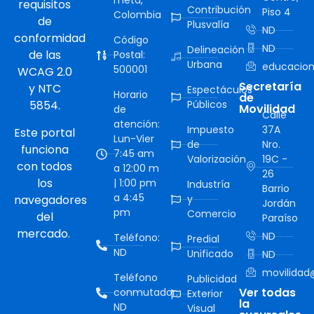
meta,
requisitos
Contribución
Piso 4
Colombia
de
Plusvalía
ND
conformidad
Código
ND
Delineación
de las
Postal:
Urbana
educacion
500001
WCAG 2.0
Secretaría
y NTC
Espectáculos
Horario
de
5854.
Públicos
Movilidad
de
Calle
atención:
Impuesto
37A
Este portal
Lun-Vier
de
Nro.
funciona
7:45 am
Valorización
19C -
con todos
a 12:00 m
26
los
| 1:00 pm
Industría
Barrio
a 4:45
navegadores
y
Jordán
pm
Comercio
del
Paraíso
mercado.
ND
Teléfono:
Predial
ND
Unificado
ND
movilidad@
Teléfono
Publicidad
Ver todas
conmutador:
Exterior
la
ND
Visual