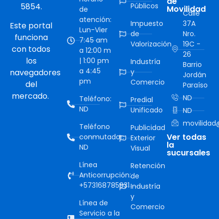
de
5854.
Públicos
Movilidad
de
Calle
atención:
Impuesto
37A
Este portal
Lun-Vier
de
Nro.
funciona
7:45 am
Valorización
19C -
con todos
a 12:00 m
26
los
| 1:00 pm
Industría
Barrio
a 4:45
navegadores
y
Jordán
pm
Comercio
del
Paraíso
mercado.
ND
Teléfono:
Predial
ND
Unificado
ND
movilidad@
Teléfono
Publicidad
Ver todas
conmutador:
Exterior
la
ND
Visual
sucursales
Línea
Retención
Anticorrupción:
de
+573168785931
Industría
y
Línea de
Comercio
Servicio a la