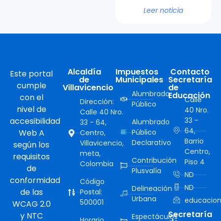
Leer noticia
Alcaldía
Impuestos
Contacto
Este portal
de
Municipales
Secretaría
cumple
Villavicencio
de
Alumbrado
Educación
con el
Calle
Dirección:
Público
nivel de
40 Nro.
Calle 40 Nro.
accesibilidad
33 -
Alumbrado
33 - 64,
64,
Web A
Público
Centro,
Barrio
Declarativo
Villavicencio,
según los
Centro,
meta,
requisitos
Contribución
Piso 4
Colombia
de
Plusvalía
ND
conformidad
Código
ND
Delineación
de las
Postal:
Urbana
educacion
500001
WCAG 2.0
Secretaría
y NTC
Espectáculos
Horario