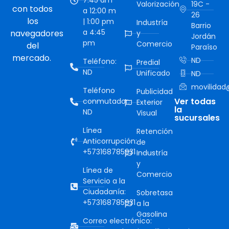
7:45 am
Valorización
19C -
con todos
a 12:00 m
26
los
| 1:00 pm
Industría
Barrio
a 4:45
navegadores
y
Jordán
pm
Comercio
del
Paraíso
mercado.
ND
Teléfono:
Predial
ND
Unificado
ND
movilidad@
Teléfono
Publicidad
Ver todas
conmutador:
Exterior
la
ND
Visual
sucursales
Línea
Retención
Anticorrupción:
de
+573168785931
Industría
y
Línea de
Comercio
Servicio a la
Ciudadanía:
Sobretasa
+573168785931
a la
Gasolina
Correo electrónico: