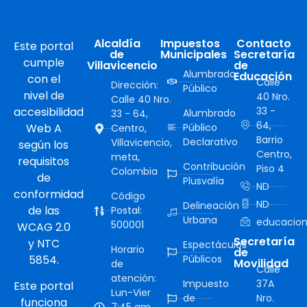
Alcaldía
Impuestos
Contacto
Este portal
de
Municipales
Secretaría
cumple
Villavicencio
de
Alumbrado
Educación
con el
Calle
Dirección:
Público
nivel de
40 Nro.
Calle 40 Nro.
accesibilidad
33 -
Alumbrado
33 - 64,
64,
Web A
Público
Centro,
Barrio
Declarativo
Villavicencio,
según los
Centro,
meta,
requisitos
Contribución
Piso 4
Colombia
de
Plusvalía
ND
conformidad
Código
ND
Delineación
de las
Postal:
Urbana
educacion
500001
WCAG 2.0
Secretaría
y NTC
Espectáculos
Horario
de
5854.
Públicos
Movilidad
de
Calle
atención:
Impuesto
37A
Este portal
Lun-Vier
de
Nro.
funciona