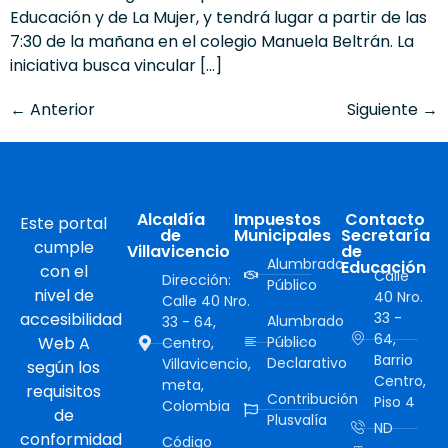
Educación y de La Mujer, y tendrá lugar a partir de las
7:30 de la mañana en el colegio Manuela Beltrán. La
iniciativa busca vincular […]
←
Anterior
Siguiente
→
Alcaldía
Impuestos
Contacto
Este portal
de
Municipales
Secretaría
cumple
Villavicencio
de
Alumbrado
Educación
con el
Calle
Dirección:
Público
nivel de
40 Nro.
Calle 40 Nro.
accesibilidad
33 -
Alumbrado
33 - 64,
64,
Web A
Público
Centro,
Barrio
Declarativo
Villavicencio,
según los
Centro,
meta,
requisitos
Contribución
Piso 4
Colombia
de
Plusvalía
ND
conformidad
Código