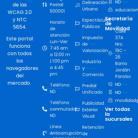
ND
Delineación
de las
Postal:
Urbana
educacion
500001
WCAG 2.0
Secretaría
y NTC
Espectáculos
Horario
de
5854.
Públicos
Movilidad
de
Calle
atención:
Impuesto
37A
Este portal
Lun-Vier
de
Nro.
funciona
7:45 am
Valorización
19C -
con todos
a 12:00 m
26
los
| 1:00 pm
Industría
Barrio
a 4:45
navegadores
y
Jordán
pm
Comercio
del
Paraíso
mercado.
ND
Teléfono:
Predial
ND
Unificado
ND
movilidad@
Teléfono
Publicidad
Ver todas
conmutador:
Exterior
la
ND
Visual
sucursales
Línea
Retención
Anticorrupción:
de