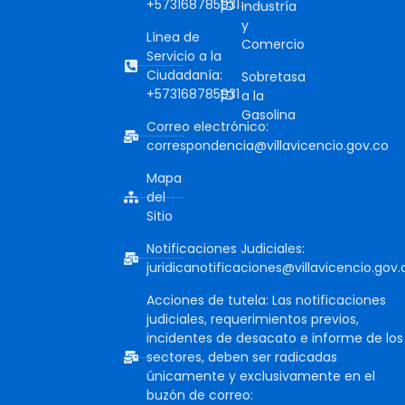
+573168785931
Industría
y
Línea de
Comercio
Servicio a la
Ciudadanía:
Sobretasa
+573168785931
a la
Gasolina
Correo electrónico:
correspondencia@villavicencio.gov.co
Mapa
del
Sitio
Notificaciones Judiciales:
juridicanotificaciones@villavicencio.gov.
Acciones de tutela: Las notificaciones
judiciales, requerimientos previos,
incidentes de desacato e informe de los
sectores, deben ser radicadas
únicamente y exclusivamente en el
buzón de correo: