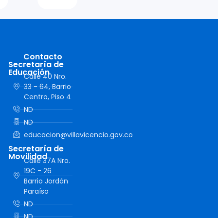
Contacto
Secretaría de
Educación
Calle 40 Nro.
33 - 64, Barrio
Centro, Piso 4
ND
ND
educacion@villavicencio.gov.co
Secretaría de
Movilidad
Calle 37A Nro.
19C - 26
Barrio Jordán
Paraíso
ND
ND