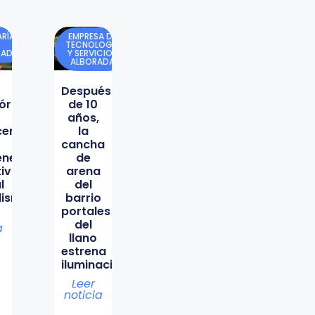
RÍA
EMPRESA DE
TECNOLOGÍA
DAD
Y SERVICIOS
ALBORADA
Después
órica
de 10
años,
icencio
la
cancha
ene
de
tiva
arena
l
del
lismo
barrio
portales
del
a
llano
estrena
iluminación
Leer
noticia