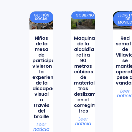
GESTIÓN
GOBIERNO
SECRETA
SOCIAL
DE
MOVILI
Niños
Maquinaria
Red
de la
de la
semaf
mesa
alcaldía
de
de
retira
Villav
participación
90
se
vivieron
metros
manti
la
cúbicos
opera
experiencia
de
pese a
de la
material
vanda
discapacidad
tras
Leer
visual
deslizamiento
notici
a
en el
través
corregimiento
del
tres
braille
Leer
noticia
Leer
noticia