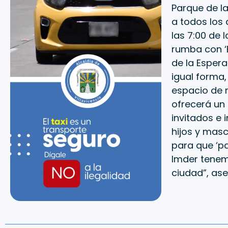
Parque de la
a todos los
las 7:00 de 
rumba con ‘E
de la Espera
igual forma,
espacio de m
ofrecerá un
invitados e 
hijos y masc
para que ‘pa
Imder tenem
ciudad”, ase