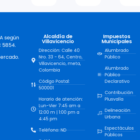
Alcaldía de
Impuestos
 A según
Villavicencio
Municipales
C 5854.
Dirección: Calle 40
Alumbrado
mercado.
Nro. 33 - 64, Centro,
Público
Villavicencio, meta,
Alumbrado
Colombia
Público
Código Postal:
Declarativo
500001
Contribución
Horario de atención:
Plusvalía
Lun-Vier 7:45 am a
Delineación
12:00 m | 1:00 pm a
Urbana
4:45 pm
Espectáculos
Teléfono: ND
Públicos