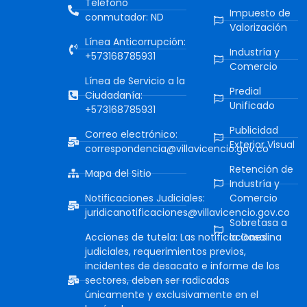
Teléfono
Impuesto de
conmutador: ND
Valorización
Línea Anticorrupción:
Industría y
+573168785931
Comercio
Línea de Servicio a la
Predial
Ciudadanía:
Unificado
+573168785931
Publicidad
Correo electrónico:
Exterior Visual
correspondencia@villavicencio.gov.co
Retención de
Mapa del Sitio
Industría y
Notificaciones Judiciales:
Comercio
juridicanotificaciones@villavicencio.gov.co
Sobretasa a
Acciones de tutela: Las notificaciones
la Gasolina
judiciales, requerimientos previos,
incidentes de desacato e informe de los
sectores, deben ser radicadas
únicamente y exclusivamente en el