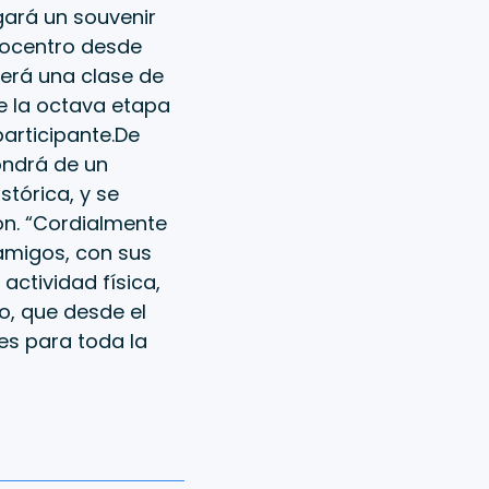
gará un souvenir
nocentro desde
cerá una clase de
de la octava etapa
articipante.De
ondrá de un
stórica, y se
ón. “Cordialmente
 amigos, con sus
actividad física,
o, que desde el
s para toda la