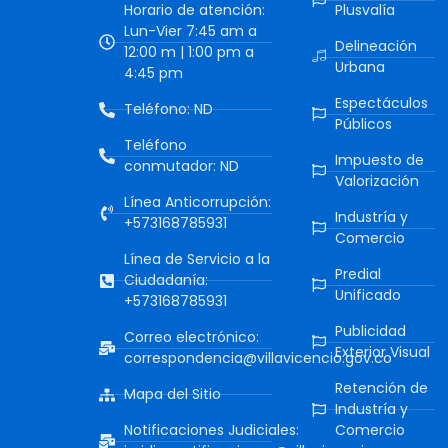
Horario de atención:
Plusvalía
Lun-Vier 7:45 am a
Delineación
12:00 m | 1:00 pm a
Urbana
4:45 pm
Espectáculos
Teléfono: ND
Públicos
Teléfono
Impuesto de
conmutador: ND
Valorización
Línea Anticorrupción:
Industría y
+573168785931
Comercio
Línea de Servicio a la
Predial
Ciudadanía:
Unificado
+573168785931
Publicidad
Correo electrónico:
Exterior Visual
correspondencia@villavicencio.gov.co
Retención de
Mapa del Sitio
Industría y
Notificaciones Judiciales:
Comercio