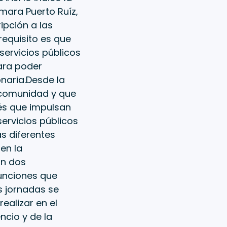
omara Puerto Ruíz,
ipción a las
requisito es que
servicios públicos
ara poder
onaria.Desde la
a comunidad y que
és que impulsan
servicios públicos
as diferentes
en la
án dos
funciones que
s jornadas se
realizar en el
ncio y de la