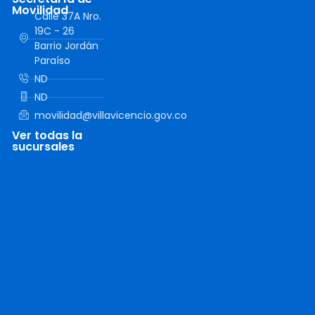
Movilidad
Calle 37A Nro.
19C - 26
Barrio Jordán
Paraíso
ND
ND
movilidad@villavicencio.gov.co
Ver todas la
sucursales