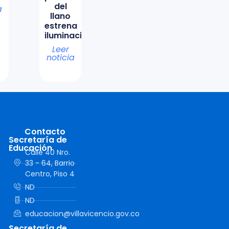
del
a
llano
estrena
iluminación
Leer
noticia
Contacto
Secretaría de
Educación
Calle 40 Nro.
33 - 64, Barrio
Centro, Piso 4
ND
ND
educacion@villavicencio.gov.co
Secretaría de