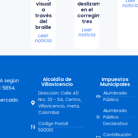
Leer
visual
deslizamiento
notici
a
en el
través
corregimiento
del
tres
braille
Leer
noticia
Leer
noticia
Alcaldía de
Impuestos
 A según
Villavicencio
Municipales
C 5854.
Dirección: Calle 40
Alumbrado
mercado.
Nro. 33 - 64, Centro,
Público
Villavicencio, meta,
Alumbrado
Colombia
Público
Código Postal:
Declarativo
500001
Contribución