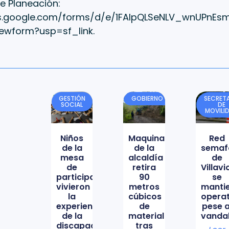
e Planeación:
cs.google.com/forms/d/e/1FAIpQLSeNLV_wnUPn
ewform?usp=sf_link.
GESTIÓN
GOBIERNO
SECRETA
SOCIAL
DE
MOVILI
Niños
Maquinaria
Red
de la
de la
semaf
mesa
alcaldía
de
de
retira
Villav
participación
90
se
vivieron
metros
manti
la
cúbicos
opera
experiencia
de
pese a
de la
material
vanda
discapacidad
tras