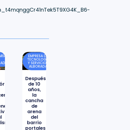
Esm_t4mqnggCr41nTek5T9XG4K_B6-
RÍA
EMPRESA DE
TECNOLOGÍA
DAD
Y SERVICIOS
ALBORADA
Después
órica
de 10
años,
icencio
la
cancha
ene
de
tiva
arena
l
del
lismo
barrio
portales