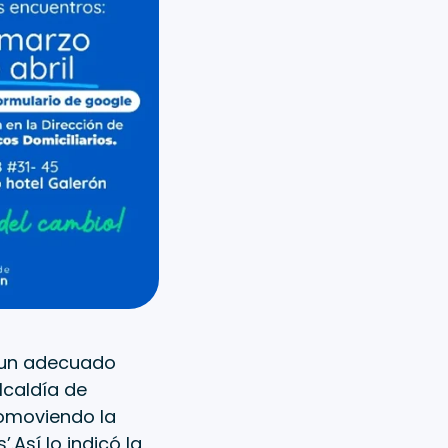
n un adecuado
lcaldía de
promoviendo la
.Así lo indicó la