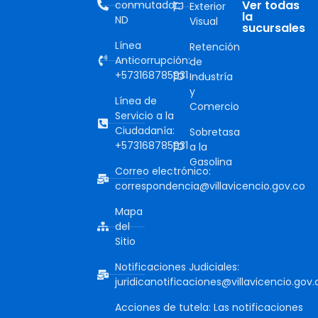
Ver todas
conmutador:
Exterior
la
ND
Visual
sucursales
Línea
Retención
Anticorrupción:
de
+573168785931
Industría
y
Línea de
Comercio
Servicio a la
Ciudadanía:
Sobretasa
+573168785931
a la
Gasolina
Correo electrónico:
correspondencia@villavicencio.gov.co
Mapa
del
Sitio
Notificaciones Judiciales:
juridicanotificaciones@villavicencio.gov.
Acciones de tutela: Las notificaciones