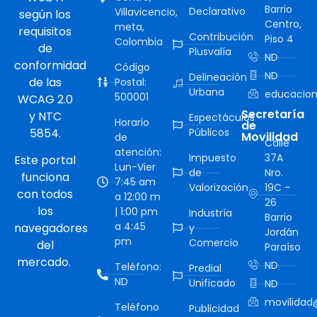
Barrio
Declarativo
Villavicencio,
según los
Centro,
meta,
requisitos
Contribución
Piso 4
Colombia
de
Plusvalía
ND
conformidad
Código
ND
Delineación
de las
Postal:
Urbana
educacion
500001
WCAG 2.0
Secretaría
y NTC
Espectáculos
Horario
de
5854.
Públicos
Movilidad
de
Calle
atención:
Impuesto
37A
Este portal
Lun-Vier
de
Nro.
funciona
7:45 am
Valorización
19C -
con todos
a 12:00 m
26
los
| 1:00 pm
Industría
Barrio
a 4:45
navegadores
y
Jordán
pm
Comercio
del
Paraíso
mercado.
ND
Teléfono:
Predial
ND
Unificado
ND
movilidad@
Teléfono
Publicidad