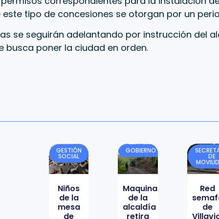
 permisos correspondientes para la instalación de
 este tipo de concesiones se otorgan por un perio
as se seguirán adelantando por instrucción del a
e busca poner la ciudad en orden.
GESTIÓN
GOBIERNO
SECRETA
SOCIAL
DE
MOVILI
Niños
Maquinaria
Red
de la
de la
semaf
mesa
alcaldía
de
de
retira
Villav