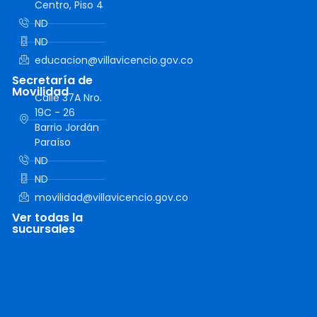
Centro, Piso 4
ND
ND
educacion@villavicencio.gov.co
Secretaría de
Movilidad
Calle 37A Nro.
19C - 26
Barrio Jordán
Paraíso
ND
ND
movilidad@villavicencio.gov.co
Ver todas la
sucursales