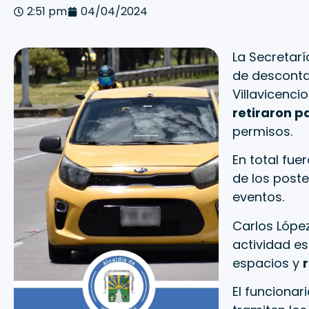
2:51 pm
04/04/2024
La Secretarí
de descontam
Villavicencio
retiraron p
permisos.
En total fue
de los poste
eventos.
Carlos López
actividad es
espacios y
El funciona