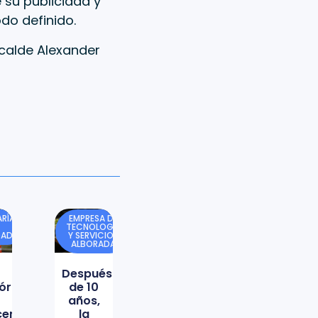
 su publicidad y
do definido.
lcalde Alexander
RÍA
EMPRESA DE
TECNOLOGÍA
DAD
Y SERVICIOS
ALBORADA
Después
órica
de 10
años,
icencio
la