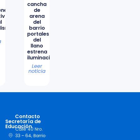
cancha
ene
de
tiva
arena
l
del
lismo
barrio
portales
del
a
llano
estrena
iluminación
Leer
noticia
Contacto
Secretaría de
Educación
Calle 40 Nro.
33 - 64, Barrio