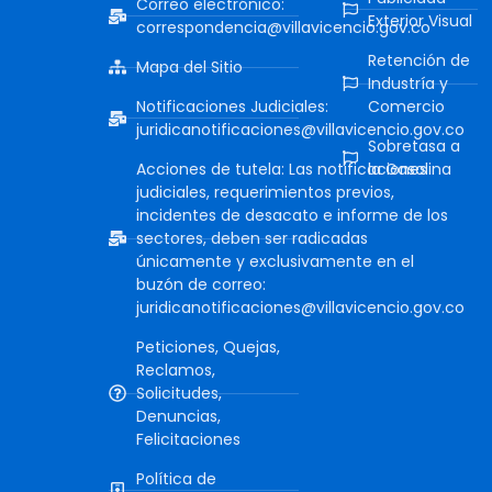
Correo electrónico:
Exterior Visual
correspondencia@villavicencio.gov.co
Retención de
Mapa del Sitio
Industría y
Notificaciones Judiciales:
Comercio
juridicanotificaciones@villavicencio.gov.co
Sobretasa a
Acciones de tutela: Las notificaciones
la Gasolina
judiciales, requerimientos previos,
incidentes de desacato e informe de los
sectores, deben ser radicadas
únicamente y exclusivamente en el
buzón de correo:
juridicanotificaciones@villavicencio.gov.co
Peticiones, Quejas,
Reclamos,
Solicitudes,
Denuncias,
Felicitaciones
Política de