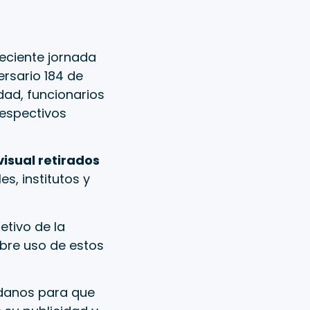
reciente jornada
ersario 184 de
udad, funcionarios
espectivos
isual retirados
s, institutos y
etivo de la
obre uso de estos
adanos para que