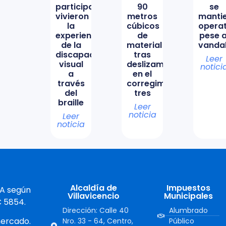
participación
90
se
vivieron
metros
manti
la
cúbicos
opera
experiencia
de
pese a
de la
material
vanda
discapacidad
tras
Leer
visual
deslizamiento
notici
a
en el
través
corregimiento
del
tres
braille
Leer
noticia
Leer
noticia
Alcaldía de
Impuestos
 A según
Villavicencio
Municipales
C 5854.
Dirección: Calle 40
Alumbrado
mercado.
Nro. 33 - 64, Centro,
Público