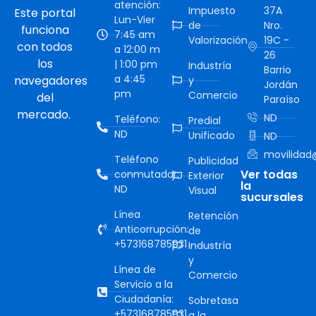
atención:
Impuesto
37A
Este portal
Lun-Vier
de
Nro.
funciona
7:45 am
Valorización
19C -
con todos
a 12:00 m
26
los
| 1:00 pm
Industría
Barrio
a 4:45
navegadores
y
Jordán
pm
Comercio
del
Paraíso
mercado.
ND
Teléfono:
Predial
ND
Unificado
ND
movilidad@
Teléfono
Publicidad
Ver todas
conmutador:
Exterior
la
ND
Visual
sucursales
Línea
Retención
Anticorrupción:
de
+573168785931
Industría
y
Línea de
Comercio
Servicio a la
Ciudadanía:
Sobretasa
+573168785931
a la