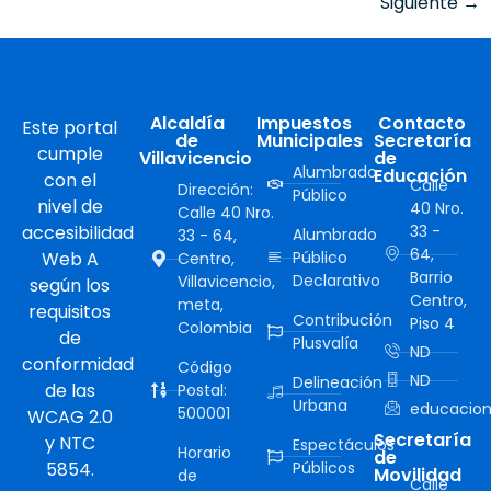
Siguiente
→
Alcaldía
Impuestos
Contacto
Este portal
de
Municipales
Secretaría
cumple
Villavicencio
de
Alumbrado
Educación
con el
Calle
Dirección:
Público
nivel de
40 Nro.
Calle 40 Nro.
accesibilidad
33 -
Alumbrado
33 - 64,
64,
Web A
Público
Centro,
Barrio
Declarativo
Villavicencio,
según los
Centro,
meta,
requisitos
Contribución
Piso 4
Colombia
de
Plusvalía
ND
conformidad
Código
ND
Delineación
de las
Postal:
Urbana
educacion
500001
WCAG 2.0
Secretaría
y NTC
Espectáculos
Horario
de
5854.
Públicos
Movilidad
de
Calle