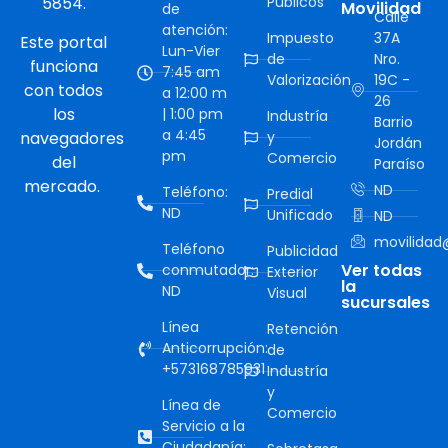
5854.
Públicos
Movilidad
de
Calle
atención:
Impuesto
37A
Este portal
Lun-Vier
de
Nro.
funciona
7:45 am
Valorización
19C -
con todos
a 12:00 m
26
los
| 1:00 pm
Industría
Barrio
a 4:45
navegadores
y
Jordán
pm
Comercio
del
Paraíso
mercado.
ND
Teléfono:
Predial
ND
Unificado
ND
movilidad@
Teléfono
Publicidad
Ver todas
conmutador:
Exterior
la
ND
Visual
sucursales
Línea
Retención
Anticorrupción:
de
+573168785931
Industría
y
Línea de
Comercio
Servicio a la
Ciudadanía: