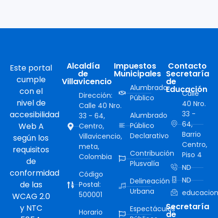
Alcaldía
Impuestos
Contacto
Este portal
de
Municipales
Secretaría
cumple
Villavicencio
de
Alumbrado
Educación
con el
Calle
Dirección:
Público
nivel de
40 Nro.
Calle 40 Nro.
accesibilidad
33 -
Alumbrado
33 - 64,
64,
Web A
Público
Centro,
Barrio
Declarativo
Villavicencio,
según los
Centro,
meta,
requisitos
Contribución
Piso 4
Colombia
de
Plusvalía
ND
conformidad
Código
ND
Delineación
de las
Postal:
Urbana
educacion
500001
WCAG 2.0
Secretaría
y NTC
Espectáculos
Horario
de