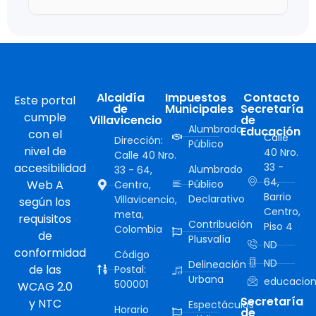
Alcaldía
Impuestos
Contacto
Este portal
de
Municipales
Secretaría
cumple
Villavicencio
de
Alumbrado
Educación
con el
Calle
Dirección:
Público
nivel de
40 Nro.
Calle 40 Nro.
accesibilidad
33 -
Alumbrado
33 - 64,
64,
Web A
Público
Centro,
Barrio
Declarativo
Villavicencio,
según los
Centro,
meta,
requisitos
Contribución
Piso 4
Colombia
de
Plusvalía
ND
conformidad
Código
ND
Delineación
de las
Postal:
Urbana
educacion
500001
WCAG 2.0
Secretaría
y NTC
Espectáculos
Horario
de