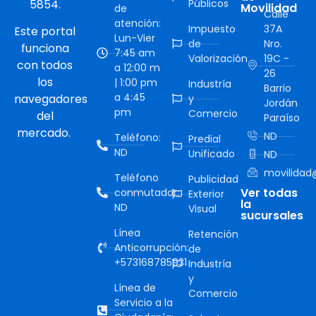
5854.
Públicos
Movilidad
de
Calle
atención:
Impuesto
37A
Este portal
Lun-Vier
de
Nro.
funciona
7:45 am
Valorización
19C -
con todos
a 12:00 m
26
los
| 1:00 pm
Industría
Barrio
a 4:45
navegadores
y
Jordán
pm
Comercio
del
Paraíso
mercado.
ND
Teléfono:
Predial
ND
Unificado
ND
movilidad@
Teléfono
Publicidad
Ver todas
conmutador:
Exterior
la
ND
Visual
sucursales
Línea
Retención
Anticorrupción:
de
+573168785931
Industría
y
Línea de
Comercio
Servicio a la