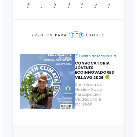
31
1
2
3
4
5
6
10TH
EVENTOS PARA
AGOSTO
Evento de todo el día
CONVOCATORIA
JÓVENES
ECOINNOVADORES
VILLAVO 2026
Secretaria de
Gestión Social
Participación
Ciudadana e
Inclusión