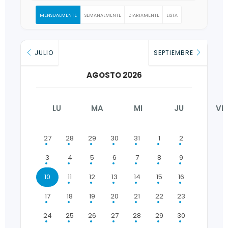
MENSUALMENTE
SEMANALMENTE
DIARIAMENTE
LISTA
JULIO
SEPTIEMBRE
AGOSTO 2026
LU
MA
MI
JU
VI
27
28
29
30
31
1
2
3
4
5
6
7
8
9
10
11
12
13
14
15
16
17
18
19
20
21
22
23
24
25
26
27
28
29
30