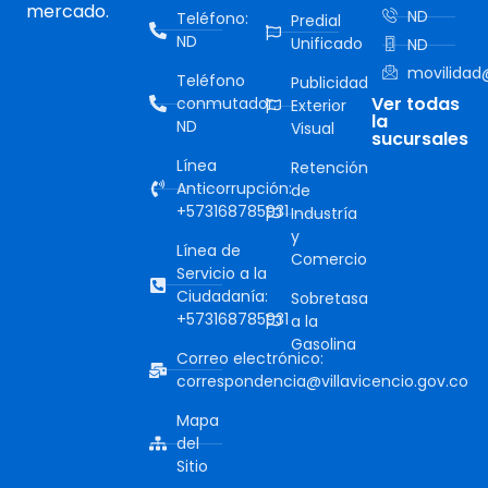
mercado.
ND
Teléfono:
Predial
ND
Unificado
ND
movilidad@
Teléfono
Publicidad
Ver todas
conmutador:
Exterior
la
ND
Visual
sucursales
Línea
Retención
Anticorrupción:
de
+573168785931
Industría
y
Línea de
Comercio
Servicio a la
Ciudadanía:
Sobretasa
+573168785931
a la
Gasolina
Correo electrónico:
correspondencia@villavicencio.gov.co
Mapa
del
Sitio