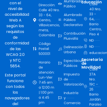
Alumbrado
Educación
con el
Calle
Dirección:
Público
nivel de
40 Nro.
Calle 40 Nro.
accesibilidad
33 -
Alumbrado
33 - 64,
64,
Web A
Público
Centro,
Barrio
Declarativo
Villavicencio,
según los
Centro,
meta,
requisitos
Contribución
Piso 4
Colombia
de
Plusvalía
ND
conformidad
Código
ND
Delineación
de las
Postal:
Urbana
educacion
500001
WCAG 2.0
Secretaría
y NTC
Espectáculos
Horario
de
5854.
Públicos
Movilidad
de
Calle
atención:
Impuesto
37A
Este portal
Lun-Vier
de
Nro.
funciona
7:45 am
Valorización
19C -
con todos
a 12:00 m
26
los
| 1:00 pm
Industría
Barrio
a 4:45
navegadores
y
Jordán
pm
Comercio
del
Paraíso