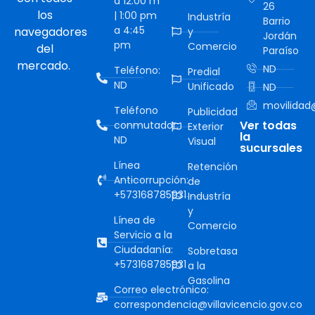
a 12:00 m
26
los
| 1:00 pm
Industría
Barrio
a 4:45
navegadores
y
Jordán
pm
Comercio
del
Paraíso
mercado.
ND
Teléfono:
Predial
ND
Unificado
ND
movilidad@
Teléfono
Publicidad
Ver todas
conmutador:
Exterior
la
ND
Visual
sucursales
Línea
Retención
Anticorrupción:
de
+573168785931
Industría
y
Línea de
Comercio
Servicio a la
Ciudadanía:
Sobretasa
+573168785931
a la
Gasolina
Correo electrónico:
correspondencia@villavicencio.gov.co