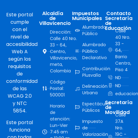
Alcaldía
Impuestos
Contacto
Este portal
de
Municipales
Secretaría
cumple
Villavicencio
de
Alumbrado
Educación
con el
Calle
Dirección:
Público
nivel de
40 Nro.
Calle 40 Nro.
accesibilidad
33 -
Alumbrado
33 - 64,
64,
Web A
Público
Centro,
Barrio
Declarativo
Villavicencio,
según los
Centro,
meta,
requisitos
Contribución
Piso 4
Colombia
de
Plusvalía
ND
conformidad
Código
ND
Delineación
de las
Postal:
Urbana
educacion
500001
WCAG 2.0
Secretaría
y NTC
Espectáculos
Horario
de
5854.
Públicos
Movilidad
de
Calle
atención:
Impuesto
37A
Este portal
Lun-Vier
de
Nro.
funciona
7:45 am
Valorización
19C -
con todos