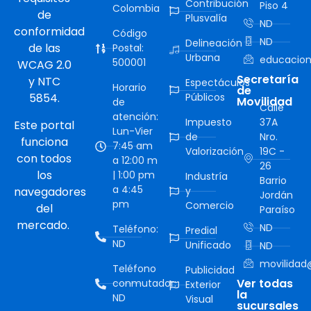
Contribución
Piso 4
Colombia
de
Plusvalía
ND
conformidad
Código
ND
Delineación
de las
Postal:
Urbana
educacion
500001
WCAG 2.0
Secretaría
y NTC
Espectáculos
Horario
de
5854.
Públicos
Movilidad
de
Calle
atención:
Impuesto
37A
Este portal
Lun-Vier
de
Nro.
funciona
7:45 am
Valorización
19C -
con todos
a 12:00 m
26
los
| 1:00 pm
Industría
Barrio
a 4:45
navegadores
y
Jordán
pm
Comercio
del
Paraíso
mercado.
ND
Teléfono:
Predial
ND
Unificado
ND
movilidad@
Teléfono
Publicidad
Ver todas
conmutador:
Exterior
la
ND
Visual
sucursales