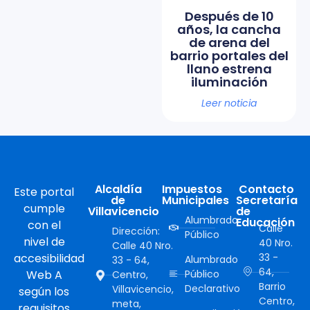
Después de 10
años, la cancha
de arena del
barrio portales del
llano estrena
iluminación
Leer noticia
Alcaldía
Impuestos
Contacto
Este portal
de
Municipales
Secretaría
cumple
Villavicencio
de
Alumbrado
Educación
con el
Calle
Dirección:
Público
nivel de
40 Nro.
Calle 40 Nro.
accesibilidad
33 -
Alumbrado
33 - 64,
64,
Web A
Público
Centro,
Barrio
Declarativo
Villavicencio,
según los
Centro,
meta,
requisitos