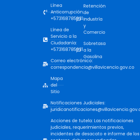
Línea
Retención
Anticorrupción:
de
+573168785931
Industría
y
Línea de
Comercio
Servicio a la
Ciudadanía:
Sobretasa
+573168785931
a la
Gasolina
Correo electrónico:
correspondencia@villavicencio.gov.co
Mapa
del
Sitio
Notificaciones Judiciales:
juridicanotificaciones@villavicencio.gov.
Acciones de tutela: Las notificaciones
judiciales, requerimientos previos,
incidentes de desacato e informe de los