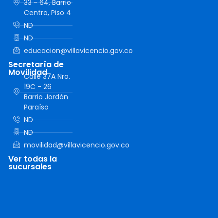
33 - 64, Barrio
Centro, Piso 4
ND
ND
educacion@villavicencio.gov.co
Secretaría de
Movilidad
Calle 37A Nro.
19C - 26
Barrio Jordán
Paraíso
ND
ND
movilidad@villavicencio.gov.co
Ver todas la
sucursales