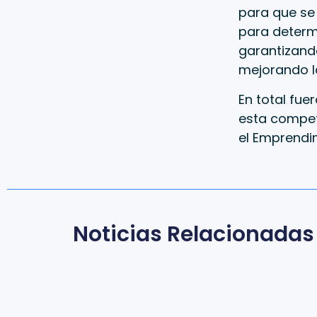
para que se 
para determ
garantizando
mejorando la
En total fue
esta compet
el Emprendim
Noticias Relacionadas