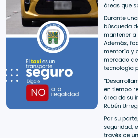
áreas que s
Durante una 
búsqueda de 
mantener a l
Además, fac
mentoría y o
mercado de 
tecnología p
“Desarrollam
en tiempo re
área de su i
Rubén Urrego
Por su parte
seguridad, e
través de un