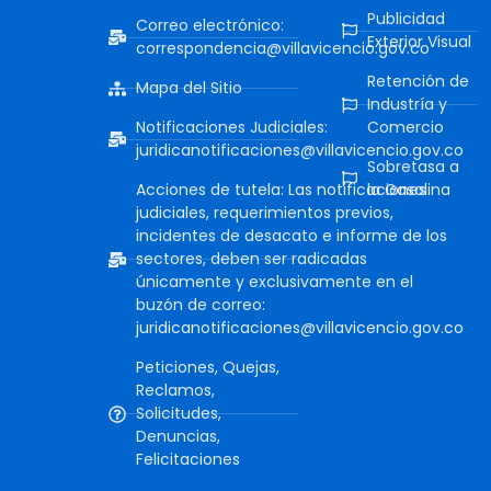
Publicidad
Correo electrónico:
Exterior Visual
correspondencia@villavicencio.gov.co
Retención de
Mapa del Sitio
Industría y
Notificaciones Judiciales:
Comercio
juridicanotificaciones@villavicencio.gov.co
Sobretasa a
Acciones de tutela: Las notificaciones
la Gasolina
judiciales, requerimientos previos,
incidentes de desacato e informe de los
sectores, deben ser radicadas
únicamente y exclusivamente en el
buzón de correo:
juridicanotificaciones@villavicencio.gov.co
Peticiones, Quejas,
Reclamos,
Solicitudes,
Denuncias,
Felicitaciones