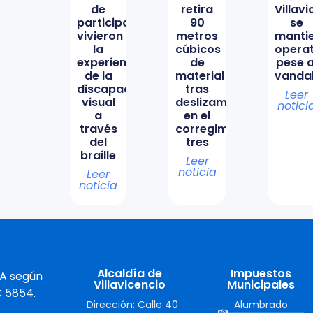
de
retira
Villav
participación
90
se
vivieron
metros
manti
la
cúbicos
opera
experiencia
de
pese a
de la
material
vanda
discapacidad
tras
Leer
visual
deslizamiento
notici
a
en el
través
corregimiento
del
tres
braille
Leer
noticia
Leer
noticia
Alcaldía de
Impuestos
 A según
Villavicencio
Municipales
C 5854.
Dirección: Calle 40
Alumbrado