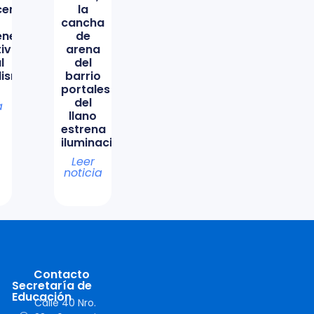
icencio
la
cancha
ene
de
tiva
arena
l
del
lismo
barrio
portales
del
a
llano
estrena
iluminación
Leer
noticia
Contacto
Secretaría de
Educación
Calle 40 Nro.