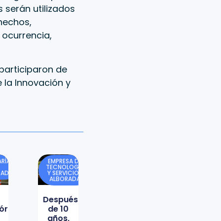
 serán utilizados
hechos,
 ocurrencia,
 participaron de
 la Innovación y
RÍA
EMPRESA DE
TECNOLOGÍA
DAD
Y SERVICIOS
ALBORADA
Después
órica
de 10
años,