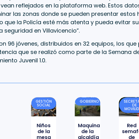
vean reflejados en la plataforma web. Estos datos
inar las zonas donde se pueden presentar estos 
 que la Policía esté más atenta y pueda evitar su
 seguridad en Villavicencio”.
ron 96 jóvenes, distribuidos en 32 equipos, los que
encia que se realizó como parte de la Semana de
iento Juvenil 1.0.
GESTIÓN
GOBIERNO
SECRETA
SOCIAL
DE
MOVILI
Niños
Maquinaria
Red
de la
de la
semaf
mesa
alcaldía
de