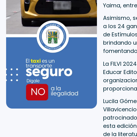
Yaima, entre
Asimismo, s
a los 24 gan
de Estímulos
brindando u
fomentando l
La FILVI 202
Educar Editor
organizacion
proporcionan
Lucila Gómez
Villavicenci
patrocinador
esta edición
de la literatu