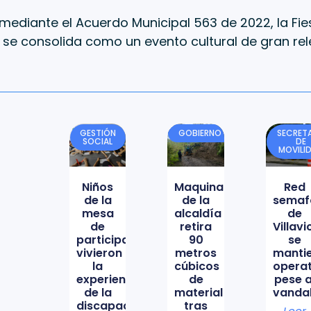
mediante el Acuerdo Municipal 563 de 2022, la Fies
o se consolida como un evento cultural de gran rel
GESTIÓN
GOBIERNO
SECRETA
SOCIAL
DE
MOVILI
Niños
Maquinaria
Red
de la
de la
semaf
mesa
alcaldía
de
de
retira
Villav
participación
90
se
vivieron
metros
manti
la
cúbicos
opera
experiencia
de
pese a
de la
material
vanda
discapacidad
tras