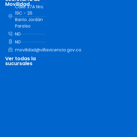
Movilidad
Calle 37A Nro.
19C - 26
Barrio Jordán
Paraíso
ND
ND
movilidad@villavicencio.gov.co
Ver todas la
sucursales