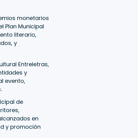
remios monetarios
l Plan Municipal
nto literario,
dos, y
tural Entreletras,
entidades y
al evento,
.
icipal de
itores,
 alcanzados en
dad y promoción