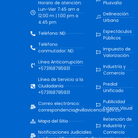
Horario de atención:
Plusvalía
Lun-Vier 7:45 am a
Delineación
12:00 m | 1:00 pm a
Urbana
4:45 pm
Espectáculos
Teléfono: ND
Públicos
Teléfono
Impuesto de
conmutador: ND
Valorización
Línea Anticorrupción:
Industría y
+573168785931
Comercio
Línea de Servicio a la
Predial
Ciudadanía:
Unificado
+573168785931
Publicidad
Correo electrónico:
Exterior Visual
correspondencia@villavicencio.gov.co
Retención de
Mapa del Sitio
Industría y
Notificaciones Judiciales:
Comercio