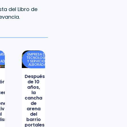
ta del Libro de
evancia.
RÍA
EMPRESA DE
TECNOLOGÍA
DAD
Y SERVICIOS
ALBORADA
Después
órica
de 10
años,
icencio
la
cancha
ene
de
tiva
arena
l
del
lismo
barrio
portales