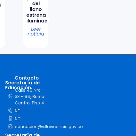
del
a
llano
estrena
iluminación
Leer
noticia
Contacto
Secretaría de
Educación
Calle 40 Nro.
33 - 64, Barrio
Centro, Piso 4
ND
ND
educacion@villavicencio.gov.co
Secretaría de