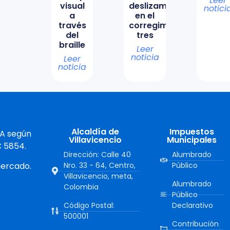
Leer
visual
deslizamiento
notici
a
en el
través
corregimiento
del
tres
braille
Leer
noticia
Leer
noticia
Alcaldía de
Impuestos
 A según
Villavicencio
Municipales
C 5854.
Dirección: Calle 40
Alumbrado
mercado.
Nro. 33 - 64, Centro,
Público
Villavicencio, meta,
Alumbrado
Colombia
Público
Código Postal:
Declarativo
500001
Contribución