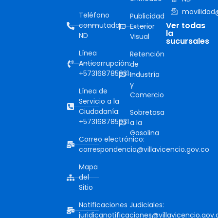
movilidad@
Teléfono
Publicidad
Ver todas
conmutador:
Exterior
la
ND
Visual
sucursales
Línea
Retención
Anticorrupción:
de
+573168785931
Industría
y
Línea de
Comercio
Servicio a la
Ciudadanía:
Sobretasa
+573168785931
a la
Gasolina
Correo electrónico:
correspondencia@villavicencio.gov.co
Mapa
del
Sitio
Notificaciones Judiciales:
juridicanotificaciones@villavicencio.gov.