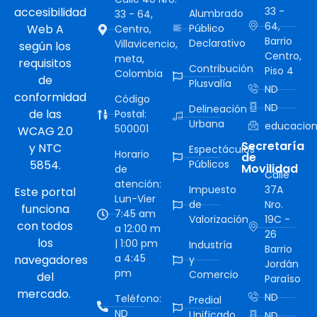
accesibilidad
33 -
Alumbrado
33 - 64,
64,
Web A
Público
Centro,
Barrio
Declarativo
Villavicencio,
según los
Centro,
meta,
requisitos
Contribución
Piso 4
Colombia
de
Plusvalía
ND
conformidad
Código
ND
Delineación
de las
Postal:
Urbana
educacion
500001
WCAG 2.0
Secretaría
y NTC
Espectáculos
Horario
de
5854.
Públicos
Movilidad
de
Calle
atención:
Impuesto
37A
Este portal
Lun-Vier
de
Nro.
funciona
7:45 am
Valorización
19C -
con todos
a 12:00 m
26
los
| 1:00 pm
Industría
Barrio
a 4:45
navegadores
y
Jordán
pm
Comercio
del
Paraíso
mercado.
ND
Teléfono:
Predial
ND
Unificado
ND