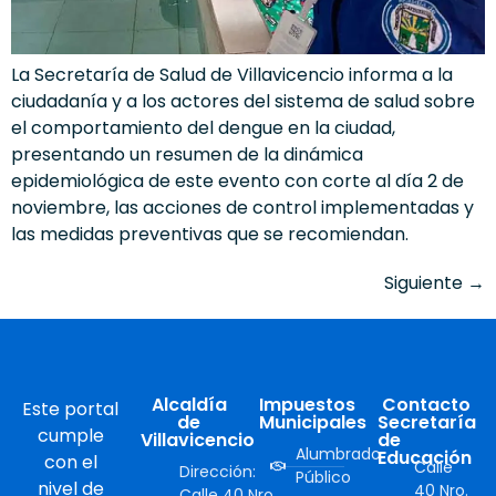
La Secretaría de Salud de Villavicencio informa a la
ciudadanía y a los actores del sistema de salud sobre
el comportamiento del dengue en la ciudad,
presentando un resumen de la dinámica
epidemiológica de este evento con corte al día 2 de
noviembre, las acciones de control implementadas y
las medidas preventivas que se recomiendan.
Siguiente
→
Alcaldía
Impuestos
Contacto
Este portal
de
Municipales
Secretaría
cumple
Villavicencio
de
Alumbrado
Educación
con el
Calle
Dirección:
Público
nivel de
40 Nro.
Calle 40 Nro.