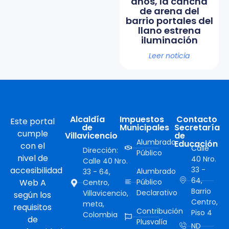
años, la cancha
de arena del
barrio portales del
llano estrena
iluminación
Leer noticia
Alcaldía
Impuestos
Contacto
Este portal
de
Municipales
Secretaría
cumple
Villavicencio
de
Alumbrado
Educación
con el
Calle
Dirección:
Público
nivel de
40 Nro.
Calle 40 Nro.
accesibilidad
33 -
Alumbrado
33 - 64,
64,
Web A
Público
Centro,
Barrio
Declarativo
Villavicencio,
según los
Centro,
meta,
requisitos
Contribución
Piso 4
Colombia
de
Plusvalía
ND