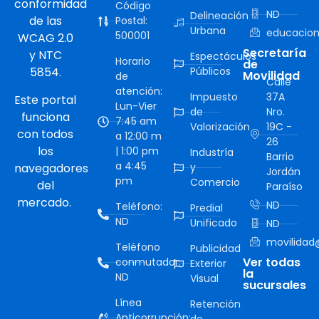
conformidad
Código
ND
Delineación
de las
Postal:
Urbana
educacion
500001
WCAG 2.0
Secretaría
y NTC
Espectáculos
Horario
de
5854.
Públicos
Movilidad
de
Calle
atención:
Impuesto
37A
Este portal
Lun-Vier
de
Nro.
funciona
7:45 am
Valorización
19C -
con todos
a 12:00 m
26
los
| 1:00 pm
Industría
Barrio
a 4:45
navegadores
y
Jordán
pm
Comercio
del
Paraíso
mercado.
ND
Teléfono:
Predial
ND
Unificado
ND
movilidad@
Teléfono
Publicidad
Ver todas
conmutador:
Exterior
la
ND
Visual
sucursales
Línea
Retención
Anticorrupción: