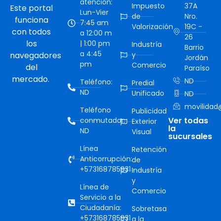
atención:
Impuesto
37A
Este portal
Lun-Vier
de
Nro.
funciona
7:45 am
Valorización
19C -
con todos
a 12:00 m
26
los
| 1:00 pm
Industría
Barrio
a 4:45
navegadores
y
Jordán
pm
Comercio
del
Paraíso
mercado.
ND
Teléfono:
Predial
ND
Unificado
ND
movilidad@
Teléfono
Publicidad
Ver todas
conmutador:
Exterior
la
ND
Visual
sucursales
Línea
Retención
Anticorrupción:
de
+573168785931
Industría
y
Línea de
Comercio
Servicio a la
Ciudadanía:
Sobretasa
+573168785931
a la