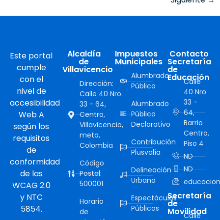
Alcaldía
Impuestos
Contacto
Este portal
de
Municipales
Secretaría
cumple
Villavicencio
de
Alumbrado
Educación
con el
Calle
Dirección:
Público
nivel de
40 Nro.
Calle 40 Nro.
accesibilidad
33 -
Alumbrado
33 - 64,
64,
Web A
Público
Centro,
Barrio
Declarativo
Villavicencio,
según los
Centro,
meta,
requisitos
Contribución
Piso 4
Colombia
de
Plusvalía
ND
conformidad
Código
ND
Delineación
de las
Postal:
Urbana
educacion
500001
WCAG 2.0
Secretaría
y NTC
Espectáculos
Horario
de
5854.
Públicos
Movilidad
de
Calle