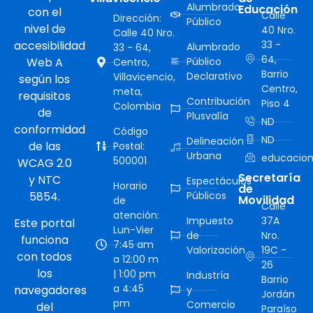
Alumbrado
Educación
con el
Calle
Dirección:
Público
nivel de
40 Nro.
Calle 40 Nro.
accesibilidad
33 -
Alumbrado
33 - 64,
64,
Web A
Público
Centro,
Barrio
Declarativo
Villavicencio,
según los
Centro,
meta,
requisitos
Contribución
Piso 4
Colombia
de
Plusvalía
ND
conformidad
Código
ND
Delineación
de las
Postal:
Urbana
educacion
500001
WCAG 2.0
Secretaría
y NTC
Espectáculos
Horario
de
5854.
Públicos
Movilidad
de
Calle
atención:
Impuesto
37A
Este portal
Lun-Vier
de
Nro.
funciona
7:45 am
Valorización
19C -
con todos
a 12:00 m
26
los
| 1:00 pm
Industría
Barrio
a 4:45
navegadores
y
Jordán
pm
Comercio
del
Paraíso