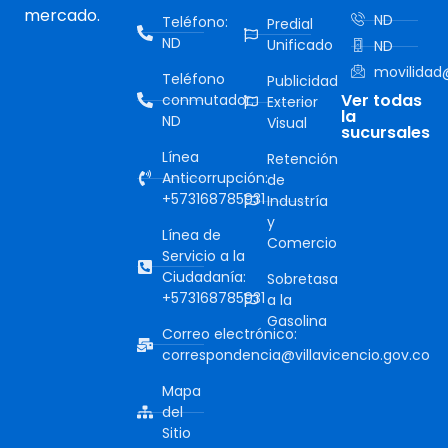
mercado.
ND
Teléfono:
Predial
ND
Unificado
ND
movilidad@
Teléfono
Publicidad
Ver todas
conmutador:
Exterior
la
ND
Visual
sucursales
Línea
Retención
Anticorrupción:
de
+573168785931
Industría
y
Línea de
Comercio
Servicio a la
Ciudadanía:
Sobretasa
+573168785931
a la
Gasolina
Correo electrónico:
correspondencia@villavicencio.gov.co
Mapa
del
Sitio