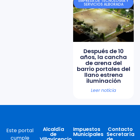
EMPRESA DE TECNOLOGÍA Y
SERVICIOS ALBORADA
Después de 10
años, la cancha
de arena del
barrio portales del
llano estrena
iluminación
Leer noticia
Alcaldía
Impuestos
Contacto
Este portal
de
Municipales
Secretaría
cumple
Villavicencio
de