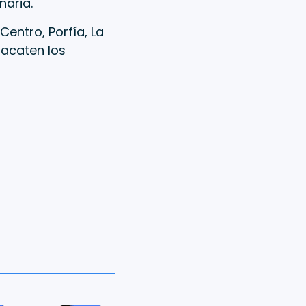
naria.
entro, Porfía, La
 acaten los