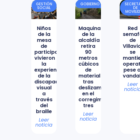
GESTIÓN
GOBIERNO
SECRETA
SOCIAL
DE
MOVILI
Niños
Maquinaria
Red
de la
de la
semaf
mesa
alcaldía
de
de
retira
Villav
participación
90
se
vivieron
metros
manti
la
cúbicos
opera
experiencia
de
pese a
de la
material
vanda
discapacidad
tras
Leer
visual
deslizamiento
notici
a
en el
través
corregimiento
del
tres
braille
Leer
noticia
Leer
noticia