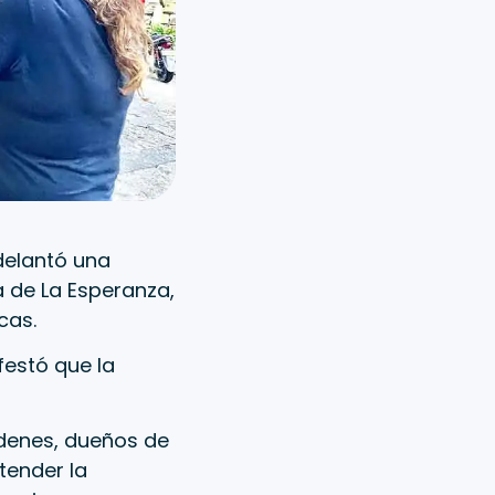
adelantó una
a de La Esperanza,
cas.
festó que la
ndenes, dueños de
tender la