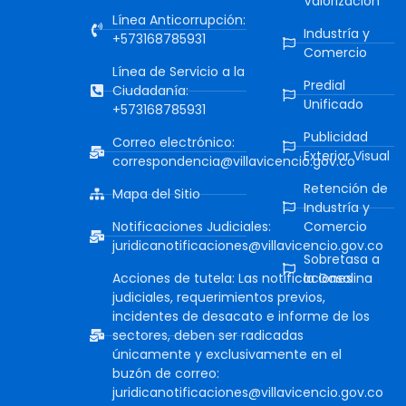
Valorización
Línea Anticorrupción:
Industría y
+573168785931
Comercio
Línea de Servicio a la
Predial
Ciudadanía:
Unificado
+573168785931
Publicidad
Correo electrónico:
Exterior Visual
correspondencia@villavicencio.gov.co
Retención de
Mapa del Sitio
Industría y
Notificaciones Judiciales:
Comercio
juridicanotificaciones@villavicencio.gov.co
Sobretasa a
Acciones de tutela: Las notificaciones
la Gasolina
judiciales, requerimientos previos,
incidentes de desacato e informe de los
sectores, deben ser radicadas
únicamente y exclusivamente en el
buzón de correo:
juridicanotificaciones@villavicencio.gov.co