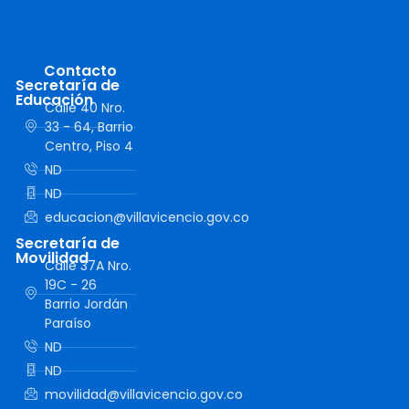
Contacto
Secretaría de
Educación
Calle 40 Nro.
33 - 64, Barrio
Centro, Piso 4
ND
ND
educacion@villavicencio.gov.co
Secretaría de
Movilidad
Calle 37A Nro.
19C - 26
Barrio Jordán
Paraíso
ND
ND
movilidad@villavicencio.gov.co