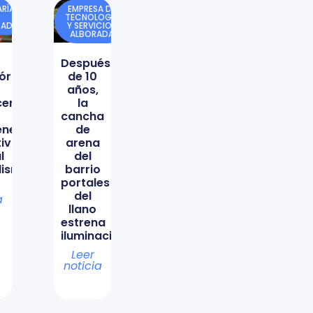
RÍA
EMPRESA DE
TECNOLOGÍA
DAD
Y SERVICIOS
ALBORADA
Después
órica
de 10
años,
icencio
la
cancha
ene
de
tiva
arena
l
del
lismo
barrio
portales
del
a
llano
estrena
iluminación
Leer
noticia