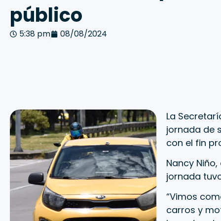
público
5:38 pm
08/08/2024
La Secretarí
jornada de s
con el fin p
Nancy Niño, 
jornada tuv
“Vimos come
carros y mot