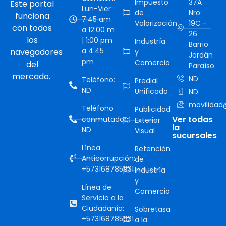
Impuesto
37A
Este portal
Lun-Vier
de
Nro.
funciona
7:45 am
Valorización
19C -
con todos
a 12:00 m
26
los
| 1:00 pm
Industría
Barrio
a 4:45
navegadores
y
Jordán
pm
Comercio
del
Paraíso
mercado.
ND
Teléfono:
Predial
ND
Unificado
ND
movilidad@
Teléfono
Publicidad
Ver todas
conmutador:
Exterior
la
ND
Visual
sucursales
Línea
Retención
Anticorrupción:
de
+573168785931
Industría
y
Línea de
Comercio
Servicio a la
Ciudadanía:
Sobretasa
+573168785931
a la