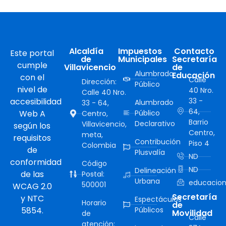
Alcaldía
Impuestos
Contacto
Este portal
de
Municipales
Secretaría
cumple
Villavicencio
de
Alumbrado
Educación
con el
Calle
Dirección:
Público
nivel de
40 Nro.
Calle 40 Nro.
accesibilidad
33 -
Alumbrado
33 - 64,
64,
Web A
Público
Centro,
Barrio
Declarativo
Villavicencio,
según los
Centro,
meta,
requisitos
Contribución
Piso 4
Colombia
de
Plusvalía
ND
conformidad
Código
ND
Delineación
de las
Postal:
Urbana
educacion
500001
WCAG 2.0
Secretaría
y NTC
Espectáculos
Horario
de
5854.
Públicos
Movilidad
de
Calle
atención: