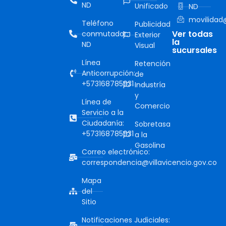
ND
Unificado
ND
movilidad@
Teléfono
Publicidad
Ver todas
conmutador:
Exterior
la
ND
Visual
sucursales
Línea
Retención
Anticorrupción:
de
+573168785931
Industría
y
Línea de
Comercio
Servicio a la
Ciudadanía:
Sobretasa
+573168785931
a la
Gasolina
Correo electrónico:
correspondencia@villavicencio.gov.co
Mapa
del
Sitio
Notificaciones Judiciales: