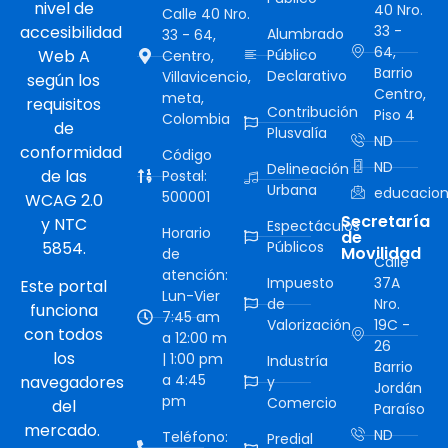
nivel de
40 Nro.
Calle 40 Nro.
accesibilidad
33 -
Alumbrado
33 - 64,
64,
Web A
Público
Centro,
Barrio
Declarativo
Villavicencio,
según los
Centro,
meta,
requisitos
Contribución
Piso 4
Colombia
de
Plusvalía
ND
conformidad
Código
ND
Delineación
de las
Postal:
Urbana
educacion
500001
WCAG 2.0
Secretaría
y NTC
Espectáculos
Horario
de
5854.
Públicos
Movilidad
de
Calle
atención:
Impuesto
37A
Este portal
Lun-Vier
de
Nro.
funciona
7:45 am
Valorización
19C -
con todos
a 12:00 m
26
los
| 1:00 pm
Industría
Barrio
a 4:45
navegadores
y
Jordán
pm
Comercio
del
Paraíso
mercado.
ND
Teléfono:
Predial