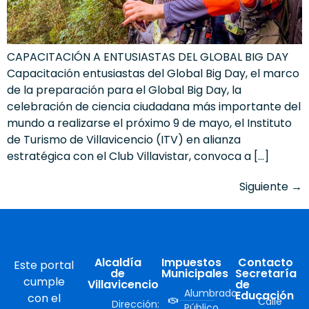
CAPACITACIÓN A ENTUSIASTAS DEL GLOBAL BIG DAY
Capacitación entusiastas del Global Big Day, el marco
de la preparación para el Global Big Day, la
celebración de ciencia ciudadana más importante del
mundo a realizarse el próximo 9 de mayo, el Instituto
de Turismo de Villavicencio (ITV) en alianza
estratégica con el Club Villavistar, convoca a […]
Siguiente
→
Alcaldía
Impuestos
Contacto
Este portal
de
Municipales
Secretaría
cumple
Villavicencio
de
Alumbrado
Educación
con el
Calle
Dirección:
Público