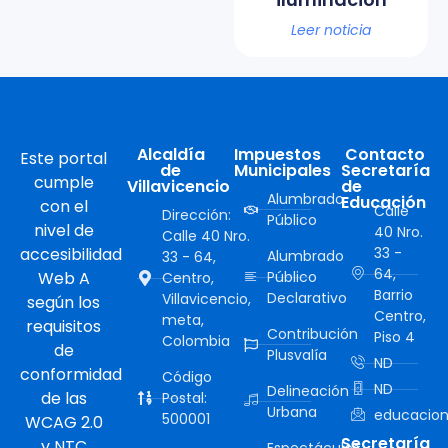
Leer noticia
Alcaldía
Impuestos
Contacto
Este portal
de
Municipales
Secretaría
cumple
Villavicencio
de
Alumbrado
Educación
con el
Calle
Dirección:
Público
nivel de
40 Nro.
Calle 40 Nro.
accesibilidad
33 -
Alumbrado
33 - 64,
64,
Web A
Público
Centro,
Barrio
Declarativo
Villavicencio,
según los
Centro,
meta,
requisitos
Contribución
Piso 4
Colombia
de
Plusvalía
ND
conformidad
Código
ND
Delineación
de las
Postal:
Urbana
educacion
500001
WCAG 2.0
Secretaría
y NTC
Espectáculos