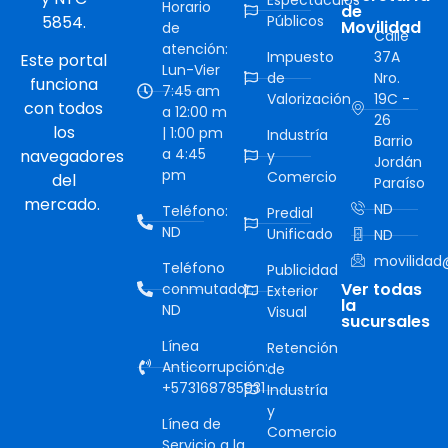
Horario
de
5854.
Públicos
Movilidad
de
Calle
atención:
Impuesto
37A
Este portal
Lun-Vier
de
Nro.
funciona
7:45 am
Valorización
19C -
con todos
a 12:00 m
26
los
| 1:00 pm
Industría
Barrio
a 4:45
navegadores
y
Jordán
pm
Comercio
del
Paraíso
mercado.
ND
Teléfono:
Predial
ND
Unificado
ND
movilidad@
Teléfono
Publicidad
Ver todas
conmutador:
Exterior
la
ND
Visual
sucursales
Línea
Retención
Anticorrupción:
de
+573168785931
Industría
y
Línea de
Comercio
Servicio a la